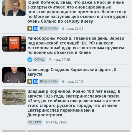
Юрий Котенок: Знаю, что даже в России иные
эксперты считают, что анонсированные
попытки укронацистов применить баллистику
по Москве наступающей осенью в итоге ударят
очень больно по самому Киеву
Вчера, 23:01
ВОЕНКОРЫ
Минобороны России: Главное за день. Зарево
над вражеской столицей: ВС РФ нанесли
массированный удар высокоточным оружием
по военным объектам в Киеве
Вчера, 22:36
ОФИЦ.
Александр Сладков: Харьковский фронт, 8
августа
Вчера, 22:10
ВОЕНКОРЫ
Владимир Корнилов: Ровно 100 лет назад, 8
августа 1926 года, екатеринославская газета
«Звезда» сообщила ошарашенным жителям
этого старого русского города, что отныне
Екатеринослав переименован в
Днепропетровск
Вчера, 21:45
МНЕНИЯ