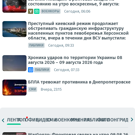
состоянию на утро воскресенье, 9 августа:
Сегодня, 06:06
ВОЕНКОРЫ
Преступный киевский режим продолжает
обстреливать гражданскую инфраструктуру
населенных пунктов левобережья Херсонской
области, вчера в течении дня ВСУ выпустили:
Сегодня, 09:33
ПАБЛИКИ
Хроника ударов по территории Украины 08
августа 2026 – 09 августа 2026 года
Сегодня, 07:33
ПАБЛИКИ
БПЛА тревожат противника в Днепропетровске
Вчера, 23:15
СМИ
ЛЕНТА
ТОП
ОФИЦ.
ВИДЕО
СМИ
ВОЕНКОРЫ
МНЕНИЯ
ПАБЛИКИ
ФОТО
ЛОНГРИДЫ
WarGonzo: Фронтовая сводка на утро 09.08.26