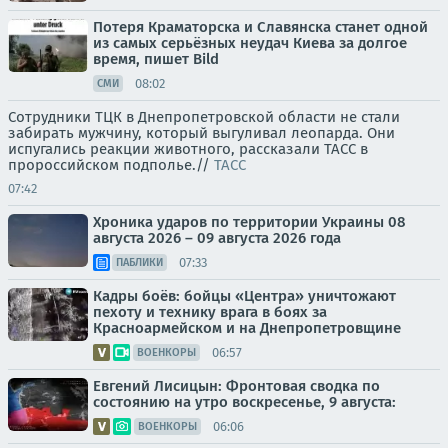
Потеря Краматорска и Славянска станет одной
из самых серьёзных неудач Киева за долгое
время, пишет Bild
08:02
СМИ
Сотрудники ТЦК в Днепропетровской области не стали
забирать мужчину, который выгуливал леопарда. Они
испугались реакции животного, рассказали ТАСС в
пророссийском подполье.//
ТАСС
07:42
Хроника ударов по территории Украины 08
августа 2026 – 09 августа 2026 года
07:33
ПАБЛИКИ
Кадры боёв: бойцы «Центра» уничтожают
пехоту и технику врага в боях за
Красноармейском и на Днепропетровщине
06:57
ВОЕНКОРЫ
Евгений Лисицын: Фронтовая сводка по
состоянию на утро воскресенье, 9 августа:
06:06
ВОЕНКОРЫ