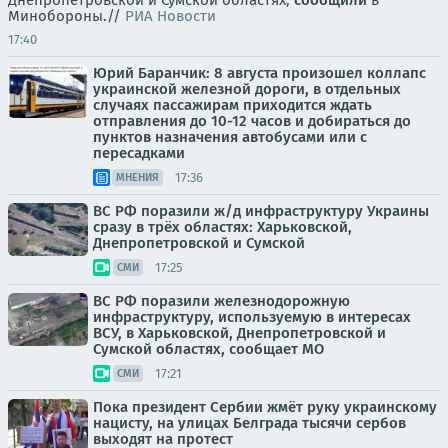
Днепропетровской и Сумской областях,
сообщили
в
Минобороны.//
РИА Новости
17:40
Юрий Баранчик: 8 августа произошел коллапс
украинской железной дороги, в отдельных
случаях пассажирам приходится ждать
отправления до 10-12 часов и добираться до
пунктов назначения автобусами или с
пересадками
17:36
МНЕНИЯ
ВС РФ поразили ж/д инфраструктуру Украины
сразу в трёх областях: Харьковской,
Днепропетровской и Сумской
17:25
СМИ
ВС РФ поразили железнодорожную
инфраструктуру, используемую в интересах
ВСУ, в Харьковской, Днепропетровской и
Сумской областях, сообщает МО
17:21
СМИ
Пока президент Сербии жмёт руку украинскому
нацисту, на улицах Белграда тысячи сербов
выходят на протест