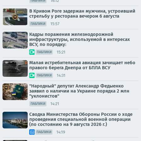
16:12
ПАБЛИКИ
В Кривом Роге задержан мужчина, устроивший
стрельбу у ресторана вечером 6 августа
15:57
ПАБЛИКИ
Кадры поражения железнодорожной
инфраструктуры, используемой в интересах
ВСУ, по порядку:
15:21
ПАБЛИКИ
Малая истребительная авиация зачищает небо
правого берега Днепра от БПЛА ВСУ
14:31
ПАБЛИКИ
"Народный" депутат Александр Федыенко
заявил о наличии на Украине порядка 2 млн
"уклонистов"
14:21
ПАБЛИКИ
Сводка Министерства Обороны России о ходе
проведения специальной военной операции
(по состоянию на 9 августа 2026 г.)
14:19
ПАБЛИКИ