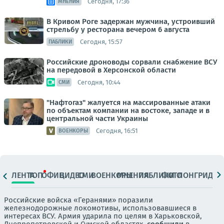
Сегодня, 17:36
МНЕНИЯ
В Кривом Роге задержан мужчина, устроивший
стрельбу у ресторана вечером 6 августа
Сегодня, 15:57
ПАБЛИКИ
Российские дроноводы сорвали снабжение ВСУ
на передовой в Херсонской области
Сегодня, 10:44
СМИ
"Нафтогаз" жалуется на массированные атаки
по объектам компании на востоке, западе и в
центральной части Украины
Сегодня, 16:51
ВОЕНКОРЫ
ЛЕНТА
ТОП
ОФИЦ.
ВИДЕО
СМИ
ВОЕНКОРЫ
МНЕНИЯ
ПАБЛИКИ
ФОТО
ЛОНГРИДЫ
Российские войска «Геранями» поразили
железнодорожные локомотивы, использовавшиеся в
интересах ВСУ. Армия ударила по целям в Харьковской,