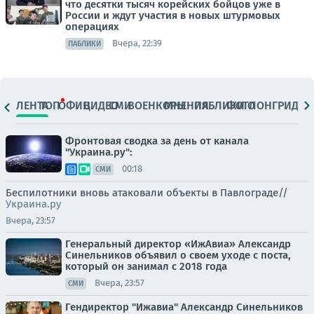
что десятки тысяч корейских бойцов уже в
России и ждут участия в новых штурмовых
операциях
Вчера, 22:39
ПАБЛИКИ
ЛЕНТА
ТОП
ОФИЦ.
ВИДЕО
СМИ
ВОЕНКОРЫ
МНЕНИЯ
ПАБЛИКИ
ФОТО
ЛОНГРИДЫ
Фронтовая сводка за день от канала
"Украина.ру":
00:18
СМИ
Беспилотники вновь атаковали объекты в Павлограде//
Украина.ру
Вчера, 23:57
Генеральный директор «ИжАвиа» Александр
Синельников объявил о своем уходе с поста,
который он занимал с 2018 года
Вчера, 23:57
СМИ
Гендиректор "Ижавиа" Александр Синельников