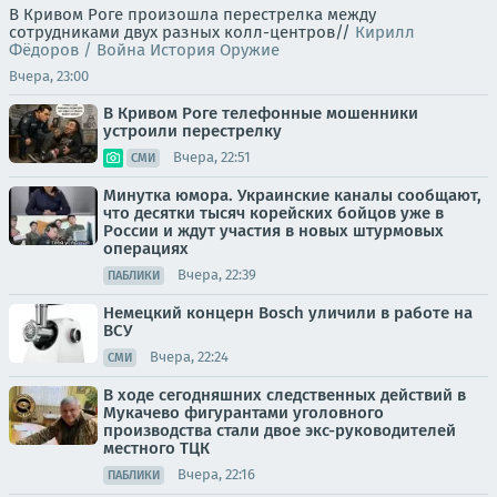
В Кривом Роге произошла перестрелка между
сотрудниками двух разных колл-центров//
Кирилл
Фёдоров / Война История Оружие
Вчера, 23:00
В Кривом Роге телефонные мошенники
устроили перестрелку
Вчера, 22:51
СМИ
Минутка юмора. Украинские каналы сообщают,
что десятки тысяч корейских бойцов уже в
России и ждут участия в новых штурмовых
операциях
Вчера, 22:39
ПАБЛИКИ
Немецкий концерн Bosch уличили в работе на
ВСУ
Вчера, 22:24
СМИ
В ходе сегодняшних следственных действий в
Мукачево фигурантами уголовного
производства стали двое экс-руководителей
местного ТЦК
Вчера, 22:16
ПАБЛИКИ