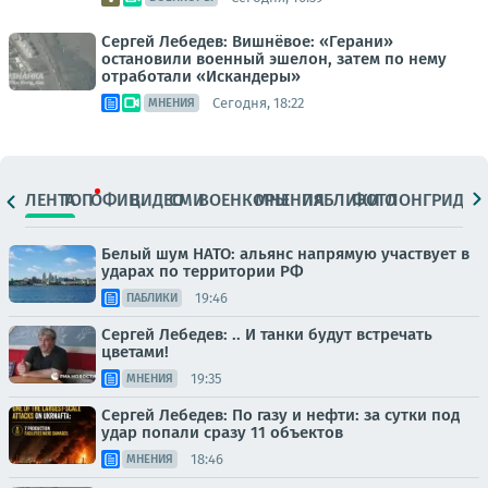
Сергей Лебедев: Вишнёвое: «Герани»
остановили военный эшелон, затем по нему
отработали «Искандеры»
Сегодня, 18:22
МНЕНИЯ
ЛЕНТА
ТОП
ОФИЦ.
ВИДЕО
СМИ
ВОЕНКОРЫ
МНЕНИЯ
ПАБЛИКИ
ФОТО
ЛОНГРИДЫ
Белый шум НАТО: альянс напрямую участвует в
ударах по территории РФ
19:46
ПАБЛИКИ
Сергей Лебедев: .. И танки будут встречать
цветами!
19:35
МНЕНИЯ
Сергей Лебедев: По газу и нефти: за сутки под
удар попали сразу 11 объектов
18:46
МНЕНИЯ