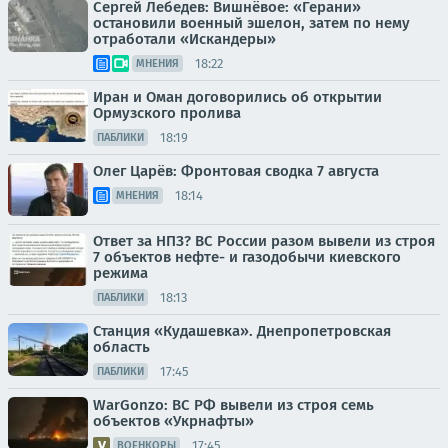
Сергей Лебедев: Вишнёвое: «Герани»
остановили военный эшелон, затем по нему
отработали «Искандеры»
18:22
МНЕНИЯ
Иран и Оман договорились об открытии
Ормузского пролива
18:19
ПАБЛИКИ
Олег Царёв: Фронтовая сводка 7 августа
18:14
МНЕНИЯ
Ответ за НПЗ? ВС России разом вывели из строя
7 объектов нефте- и газодобычи киевского
режима
18:13
ПАБЛИКИ
Станция «Кудашевка». Днепропетровская
область
17:45
ПАБЛИКИ
WarGonzo: ВС РФ вывели из строя семь
объектов «Укрнафты»
17:45
ВОЕНКОРЫ