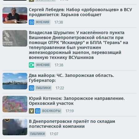
Сергей Лебедев: Набор «добровольцев» в ВСУ
продвигается: Харьков сообщает
17:38
МНЕНИЯ
Владислав Шурыгин: У населённого пункта
Вишневое Днепропетровской области при
помощи ОТРК "Искандер" и БПЛА "Герань" на
телеуправлении был уничтожен
железнодорожный эшелон, перевозящий
военную технику ВСУшников
17:38
МНЕНИЯ
Два майора: ЧС. Запорожская область.
Губернатор:
17:22
ПАБЛИКИ
Юрий Котенок: Запорожское направление.
Ореховский участок
17:19
ВОЕНКОРЫ
В Днепропетровске прилёт по складам
логистической компании
17:07
ПАБЛИКИ