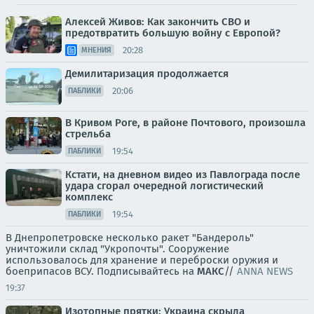
Алексей Живов: Как закончить СВО и
предотвратить большую войну с Европой?
20:28
МНЕНИЯ
Демилитаризация продолжается
20:06
ПАБЛИКИ
В Кривом Роге, в районе Почтового, произошла
стрельба
19:54
ПАБЛИКИ
Кстати, на дневном видео из Павлограда после
удара сгорал очередной логистический
комплекс
19:54
ПАБЛИКИ
В Днепропетровске несколько ракет "Бандероль"
уничтожили склад "Укропочты". Сооружение
использовалось для хранение и переброски оружия и
боеприпасов ВСУ. Подписывайтесь на
МАКС
//
ANNA NEWS
19:37
Изотопные прятки: Украина скрыла