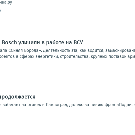
ина.ру
2
Bosch уличили в работе на ВСУ
нала «Синяя Борода»: Деятельность эта, как водится, замаскиров
оектов в сферах энергетики, строительства, крупных поставок арм
продолжается
е забегает на огонек в Павлоград, далеко за линию фронтаПодпис