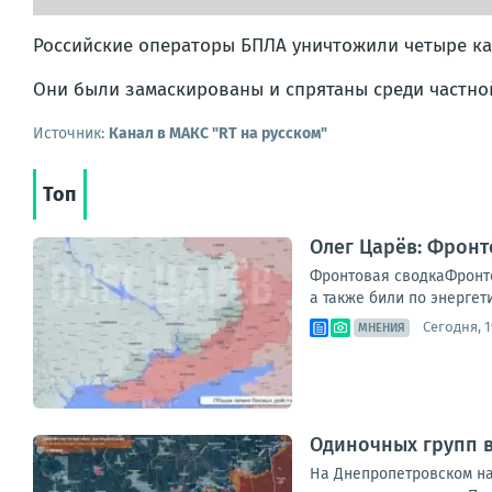
Российские операторы БПЛА уничтожили четыре кат
Они были замаскированы и спрятаны среди частно
Источник:
Канал в МАКС "RT на русском"
Топ
Олег Царёв: Фронт
Фронтовая сводкаФронто
а также били по энергет
Сегодня, 1
МНЕНИЯ
Одиночных групп 
На Днепропетровском на