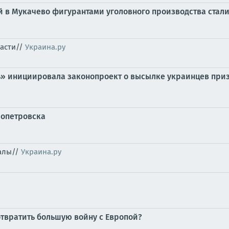
й в Мукачево фигурантами уголовного производства стали
ласти//
Украина.ру
» инициировала законопроект о высылке украинцев призы
ропетровска
налы//
Украина.ру
отвратить большую войну с Европой?