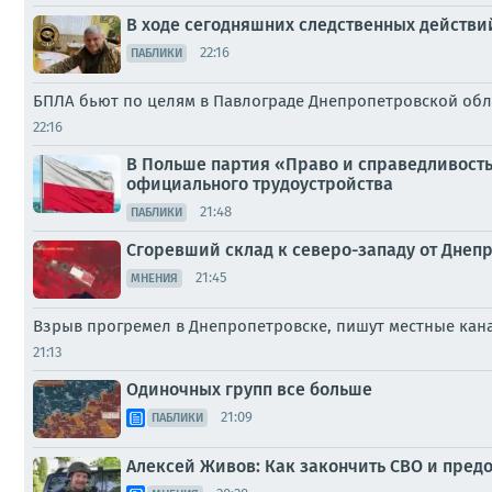
В ходе сегодняшних следственных действи
22:16
ПАБЛИКИ
БПЛА бьют по целям в Павлограде Днепропетровской об
22:16
В Польше партия «Право и справедливость
официального трудоустройства
21:48
ПАБЛИКИ
Сгоревший склад к северо-западу от Днеп
21:45
МНЕНИЯ
Взрыв прогремел в Днепропетровске, пишут местные ка
21:13
Одиночных групп все больше
21:09
ПАБЛИКИ
Алексей Живов: Как закончить СВО и пред