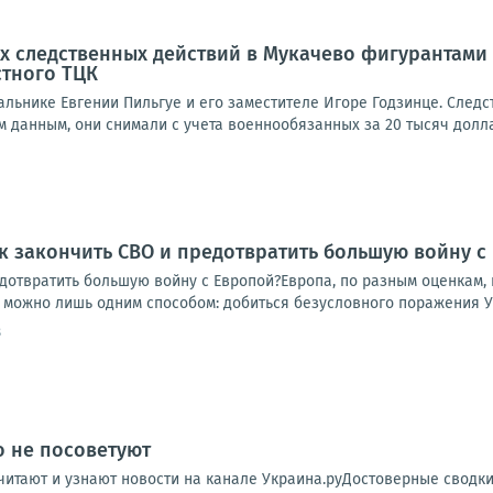
х следственных действий в Мукачево фигурантами 
стного ТЦК
альнике Евгении Пильгуе и его заместителе Игоре Годзинце. Следс
 данным, они снимали с учета военнообязанных за 20 тысяч долларо
к закончить СВО и предотвратить большую войну с
дотвратить большую войну с Европой?Европа, по разным оценкам, п
у можно лишь одним способом: добиться безусловного поражения Ук
8
о не посоветуют
читают и узнают новости на канале Украина.руДостоверные сводк