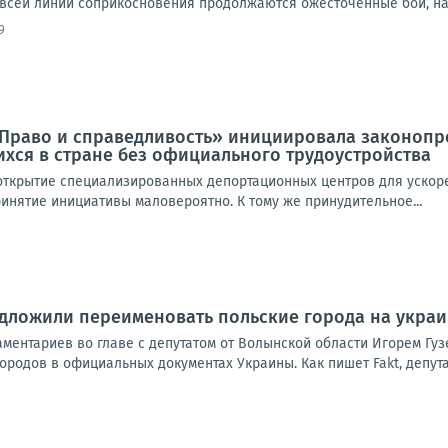
 всей линии соприкосновения продолжаются ожесточенные бои, на 
9
«Право и справедливость» инициировала законопр
ихся в стране без официального трудоустройства
открытие специализированных депортационных центров для ускоре
инятие инициативы маловероятно. К тому же принудительное...
дложили переименовать польские города на украи
аментариев во главе с депутатом от Волынской области Игорем Гу
ородов в официальных документах Украины. Как пишет Fakt, депутат