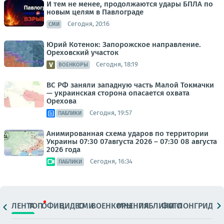
И тем не менее, продолжаются удары БПЛА по
новым целям в Павлограде
Сегодня, 20:16
СМИ
Юрий Котенок: Запорожское направление.
Ореховский участок
Сегодня, 18:19
ВОЕНКОРЫ
ВС РФ заняли западную часть Малой Токмачки
— украинская сторона опасается охвата
Орехова
Сегодня, 19:57
ПАБЛИКИ
Анимированная схема ударов по территории
Украины 07:30 07августа 2026 – 07:30 08 августа
2026 года
Сегодня, 16:34
ПАБЛИКИ
ЛЕНТА
ТОП
ОФИЦ.
ВИДЕО
СМИ
ВОЕНКОРЫ
МНЕНИЯ
ПАБЛИКИ
ФОТО
ЛОНГРИДЫ