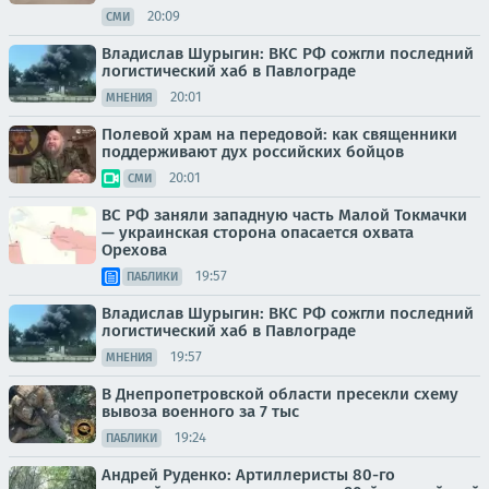
20:09
СМИ
Владислав Шурыгин: ВКС РФ сожгли последний
логистический хаб в Павлограде
20:01
МНЕНИЯ
Полевой храм на передовой: как священники
поддерживают дух российских бойцов
20:01
СМИ
ВС РФ заняли западную часть Малой Токмачки
— украинская сторона опасается охвата
Орехова
19:57
ПАБЛИКИ
Владислав Шурыгин: ВКС РФ сожгли последний
логистический хаб в Павлограде
19:57
МНЕНИЯ
В Днепропетровской области пресекли схему
вывоза военного за 7 тыс
19:24
ПАБЛИКИ
Андрей Руденко: Артиллеристы 80-го