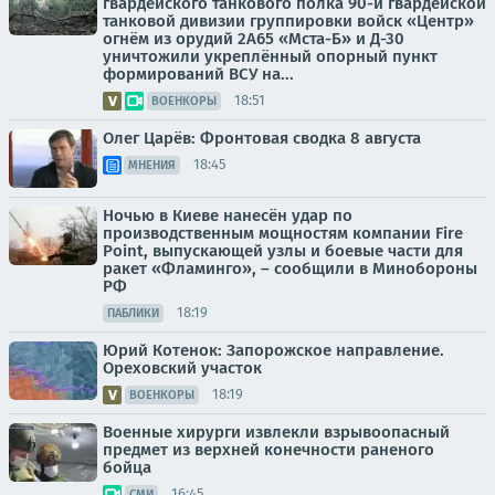
гвардейского танкового полка 90-й гвардейской
танковой дивизии группировки войск «Центр»
огнём из орудий 2А65 «Мста-Б» и Д-30
уничтожили укреплённый опорный пункт
формирований ВСУ на...
18:51
ВОЕНКОРЫ
Олег Царёв: Фронтовая сводка 8 августа
18:45
МНЕНИЯ
Ночью в Киеве нанесён удар по
производственным мощностям компании Fire
Point, выпускающей узлы и боевые части для
ракет «Фламинго», – сообщили в Минобороны
РФ
18:19
ПАБЛИКИ
Юрий Котенок: Запорожское направление.
Ореховский участок
18:19
ВОЕНКОРЫ
Военные хирурги извлекли взрывоопасный
предмет из верхней конечности раненого
бойца
16:45
СМИ