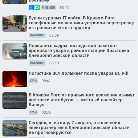
Вьетнаму
09:13
МНЕНИЯ
Будни суровых IT войск. В Кривом Роге
телефонные мошенники устроили перестрелку
из травматического оружия
09:09
ПАБЛИКИ
Появились кадры последствий ракетно-
дронового удара в районе станции Эрастовка
Днепропетровской области
08:50
ПАБЛИКИ
Логистика ВСУ полыхает после ударов ВС РФ
08:41
СМИ
В Кривом Роге из привычного движения изымут
две трети автобусов, — местный гауляйтер
Вилкул
08:36
СМИ
Сегодня, в пятницу 7 августа, отключения
электроэнергии в Днепропетровской области
не прогнозируются