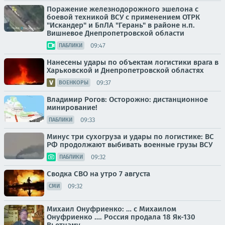
Поражение железнодорожного эшелона с
боевой техникой ВСУ с применением ОТРК
"Искандер" и БпЛА "Герань" в районе н.п.
Вишневое Днепропетровской области
09:47
ПАБЛИКИ
Нанесены удары по объектам логистики врага в
Харьковской и Днепропетровской областях
09:37
ВОЕНКОРЫ
Владимир Рогов: Осторожно: дистанционное
минирование!
09:33
ПАБЛИКИ
Минус три сухогруза и удары по логистике: ВС
РФ продолжают выбивать военные грузы ВСУ
09:32
ПАБЛИКИ
Сводка СВО на утро 7 августа
09:32
СМИ
Михаил Онуфриенко: … с Михаилом
Онуфриенко …. Россия продала 18 Як-130