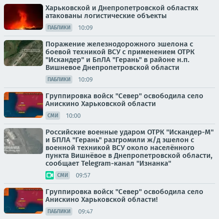
Харьковской и Днепропетровской областях
атакованы логистические объекты
10:09
ПАБЛИКИ
Поражение железнодорожного эшелона с
боевой техникой ВСУ с применением ОТРК
"Искандер" и БпЛА "Герань" в районе н.п.
Вишневое Днепропетровской области
10:09
ПАБЛИКИ
Группировка войск "Север" освободила село
Анискино Харьковской области
10:00
СМИ
Российские военные ударом ОТРК "Искандер-М"
и БПЛА "Герань" разгромили ж/д эшелон с
военной техникой ВСУ около населённого
пункта Вишнёвое в Днепропетровской области,
сообщает Telegram-канал "Изнанка"
09:57
СМИ
Группировка войск "Север" освободила село
Анискино Харьковской области!
09:47
ПАБЛИКИ