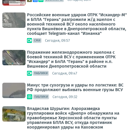
Российские военные ударом ОТРК "Искандер-М"
и БПЛА "Герань" разгромили ж/д эшелон с
военной техникой ВСУ около населённого
пункта Вишнёвое в Днепропетровской области,
сообщает Telegram-канал "Изнанка"
Сегодня, 09:57
СМИ
Поражение железнодорожного эшелона с
боевой техникой ВСУ с применением ОТРК
"Искандер" и БпЛА "Герань" в районе н.п.
Вишневое Днепропетровской области
Сегодня, 09:47
ПАБЛИКИ
Минус три сухогруза и удары по логистике: ВС
РФ продолжают выбивать военные грузы ВСУ
Сегодня, 09:32
ПАБЛИКИ
Владислав Шурыгин: Аэроразведка
группировки войск «Днепр» обнаружила на
правобережье Херсонской области пункты
управления БПЛА ВСУ, откуда противник
координировал удары на Каховском