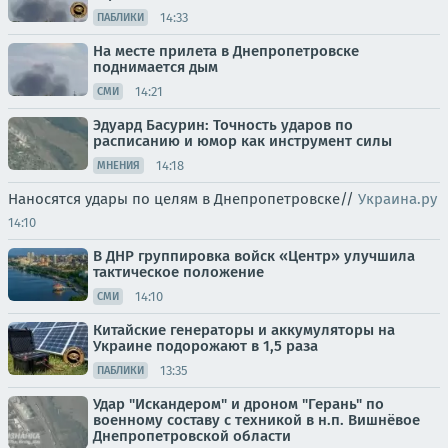
14:33
ПАБЛИКИ
На месте прилета в Днепропетровске
поднимается дым
14:21
СМИ
Эдуард Басурин: Точность ударов по
расписанию и юмор как инструмент силы
14:18
МНЕНИЯ
Наносятся удары по целям в Днепропетровске//
Украина.ру
14:10
В ДНР группировка войск «Центр» улучшила
тактическое положение
14:10
СМИ
Китайские генераторы и аккумуляторы на
Украине подорожают в 1,5 раза
13:35
ПАБЛИКИ
Удар "Искандером" и дроном "Герань" по
военному составу с техникой в н.п. Вишнёвое
Днепропетровской области