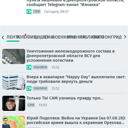
пункта Вишнёвое в Днепропетровской области,
сообщает Telegram-канал "Изнанка"
Сегодня, 09:57
СМИ
ЛЕНТА
ТОП
ОФИЦ.
ВИДЕО
СМИ
ВОЕНКОРЫ
МНЕНИЯ
ПАБЛИКИ
ФОТО
ЛОНГРИДЫ
Уничтожение железнодорожного состава в
Днепропетровской области ВСУ для
усложнения логистики
15:12
ПАБЛИКИ
Вчера в аквапарке "Happy Day" выключили свет:
люди требовали вернуть деньги
15:12
ПАБЛИКИ
Только ТЫ САМ узнаешь правду про…
15:03
СМИ
Юрий Подоляка: Война на Украине (на 07.08.26):
российская армия вышла к окраинам Орехова…