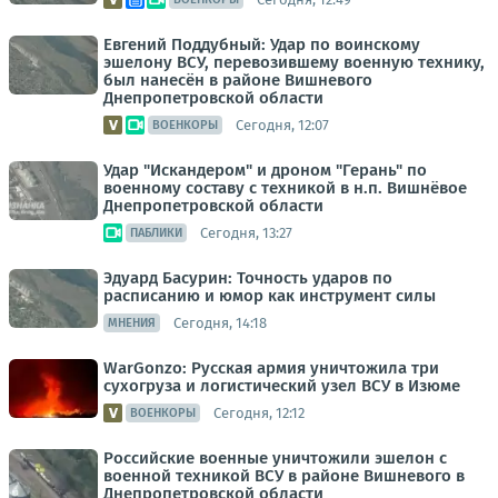
Евгений Поддубный: Удар по воинскому
эшелону ВСУ, перевозившему военную технику,
был нанесён в районе Вишневого
Днепропетровской области
Сегодня, 12:07
ВОЕНКОРЫ
Удар "Искандером" и дроном "Герань" по
военному составу с техникой в н.п. Вишнёвое
Днепропетровской области
Сегодня, 13:27
ПАБЛИКИ
Эдуард Басурин: Точность ударов по
расписанию и юмор как инструмент силы
Сегодня, 14:18
МНЕНИЯ
WarGonzo: Русская армия уничтожила три
сухогруза и логистический узел ВСУ в Изюме
Сегодня, 12:12
ВОЕНКОРЫ
Российские военные уничтожили эшелон с
военной техникой ВСУ в районе Вишневого в
Днепропетровской области