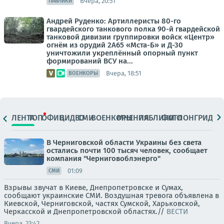
Вчера, 20:51
ПАБЛИКИ
Андрей Руденко: Артиллеристы 80-го
гвардейского танкового полка 90-й гвардейской
танковой дивизии группировки войск «Центр»
огнём из орудий 2А65 «Мста-Б» и Д-30
уничтожили укреплённый опорный пункт
формирований ВСУ на...
Вчера, 18:51
ВОЕНКОРЫ
ЛЕНТА
ТОП
ОФИЦ.
ВИДЕО
СМИ
ВОЕНКОРЫ
МНЕНИЯ
ПАБЛИКИ
ФОТО
ЛОНГРИДЫ
В Черниговской области Украины без света
остались почти 100 тысяч человек, сообщает
компания "Черниговоблэнерго"
01:09
СМИ
Взрывы звучат в Киеве, Днепропетровске и Сумах,
сообщают украинские СМИ. Воздушная тревога объявлена в
Киевской, Черниговской, частях Сумской, Харьковской,
Черкасской и Днепропетровской областях.//
ВЕСТИ
Вчера, 23:42