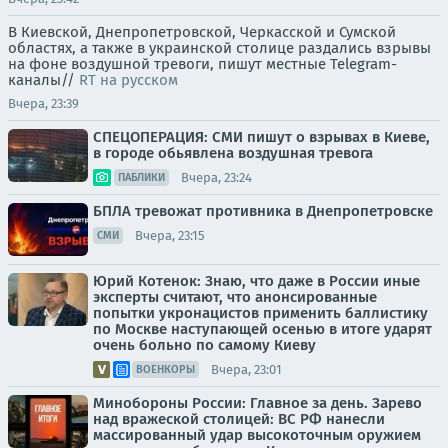
В Киевской, Днепропетровской, Черкасской и Сумской
областях, а также в украинской столице раздались взрывы
на фоне воздушной тревоги, пишут местные Telegram-
каналы//
RT на русском
Вчера, 23:39
СПЕЦОПЕРАЦИЯ: СМИ пишут о взрывах в Киеве,
в городе обьявлена воздушная тревога
Вчера, 23:24
ПАБЛИКИ
БПЛА тревожат противника в Днепропетровске
Вчера, 23:15
СМИ
Юрий Котенок: Знаю, что даже в России иные
эксперты считают, что анонсированные
попытки укронацистов применить баллистику
по Москве наступающей осенью в итоге ударят
очень больно по самому Киеву
Вчера, 23:01
ВОЕНКОРЫ
Минобороны России: Главное за день. Зарево
над вражеской столицей: ВС РФ нанесли
массированный удар высокоточным оружием