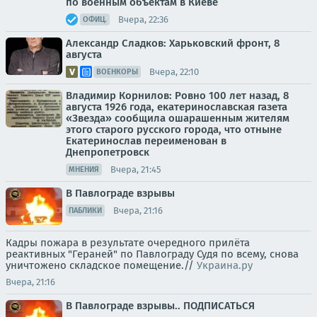
по военным объектам в Киеве
Вчера, 22:36
ОФИЦ.
Александр Сладков: Харьковский фронт, 8
августа
Вчера, 22:10
ВОЕНКОРЫ
Владимир Корнилов: Ровно 100 лет назад, 8
августа 1926 года, екатеринославская газета
«Звезда» сообщила ошарашенным жителям
этого старого русского города, что отныне
Екатеринослав переименован в
Днепропетровск
Вчера, 21:45
МНЕНИЯ
В Павлограде взрывы
Вчера, 21:16
ПАБЛИКИ
Кадры пожара в результате очередного прилёта
реактивных "Гераней" по Павлограду Судя по всему, снова
уничтожено складское помещение.//
Украина.ру
Вчера, 21:16
В Павлограде взрывы.. ПОДПИСАТЬСЯ