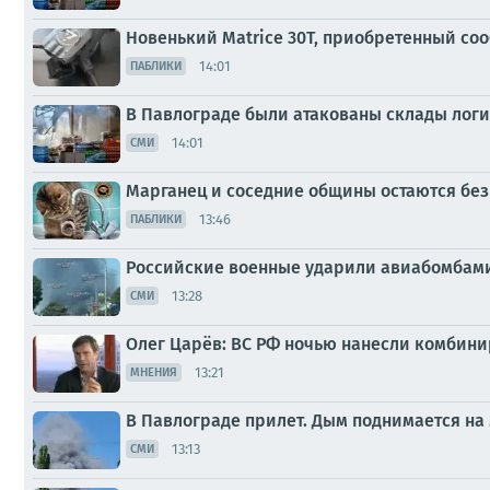
Новенький Matrice 30T, приобретенный со
14:01
ПАБЛИКИ
В Павлограде были атакованы склады лог
14:01
СМИ
Марганец и соседние общины остаются без
13:46
ПАБЛИКИ
Российские военные ударили авиабомбами 
13:28
СМИ
Олег Царёв: ВС РФ ночью нанесли комбин
13:21
МНЕНИЯ
В Павлограде прилет. Дым поднимается на
13:13
СМИ