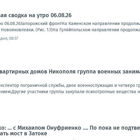
я сводка на утро 06.08.26
ро 06.08.26Запорожский фронтНа Каменском направлении продолжа
 Новояковлевки. (Рис. 1.1)На Гуляйпольском направлении продолжа
дня, 08:37
квартирных домов Никополя группа военных заним
инспектор пограничной службы, двое военнослужащих и четверо гр
нием.Другие участники группы закупали психотропные вещества на
о: … с Михаилом Онуфриенко …. По пока не подтв
ть мост в Затоке