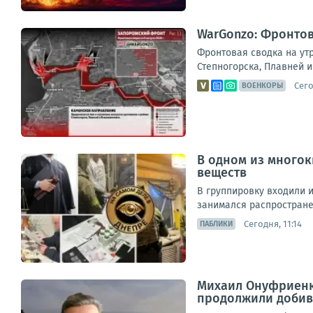
WarGonzo: Фронтова
Фронтовая сводка на ут
Степногорска, Плавней и
Сего
ВОЕНКОРЫ
В одном из много
веществ
В группировку входили 
занимался распростране
Сегодня, 11:14
ПАБЛИКИ
Михаил Онуфриенк
продолжили добива