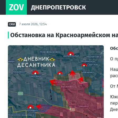
ZOV
ДНЕПРОПЕТРОВСК
7 июля 2026, 12:54
СМИ
Обстановка на Красноармейском н
Обс
О п
Наш
рас
От 
Южн
пер
Дне