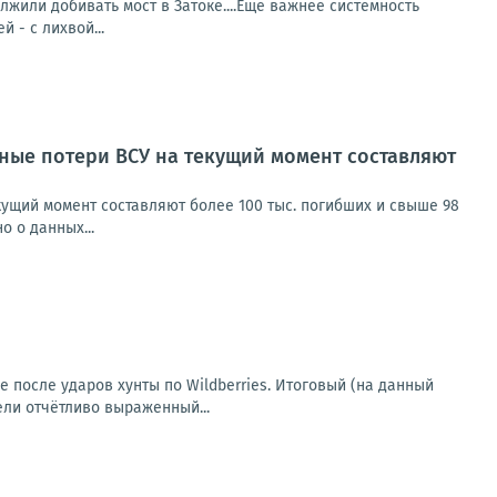
или добивать мост в Затоке....Еще важнее системность
й - с лихвой...
ные потери ВСУ на текущий момент составляют
щий момент составляют более 100 тыс. погибших и свыше 98
о о данных...
е после ударов хунты по Wildberries. Итоговый (на данный
ели отчётливо выраженный...