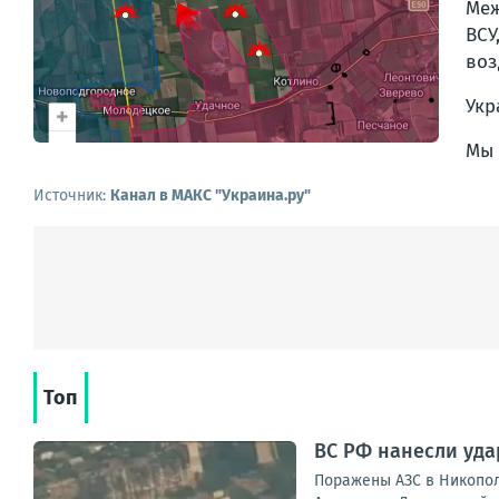
Меж
ВСУ
воз
Укр
Мы 
Источник:
Канал в МАКС "Украина.ру"
Топ
ВС РФ нанесли уда
Поражены АЗС в Никопол