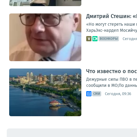
Дмитрий Стешин: «
«Но могут стереть наши 
ХарьЭкс-нардеп Мосийчук
Сегодня
ВОЕНКОРЫ
Что известно о по
Дежурные силы ПВО в пер
сообщили в МО;По данны
Сегодня, 09:36
СМИ