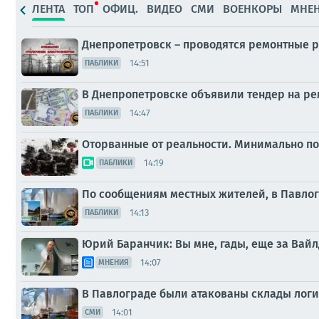
ЛЕНТА
ТОП
ОФИЦ.
ВИДЕО
СМИ
ВОЕНКОРЫ
МНЕ
Днепропетровск – проводятся ремонтные р
14:51
ПАБЛИКИ
В Днепропетровске объявили тендер на рем
14:47
ПАБЛИКИ
Оторванные от реальности. Минимально по
14:19
ПАБЛИКИ
По сообщениям местных жителей, в Павлог
14:13
ПАБЛИКИ
Юрий Баранчик: Вы мне, гады, еще за Вай
14:07
МНЕНИЯ
В Павлограде были атакованы склады лог
14:01
СМИ