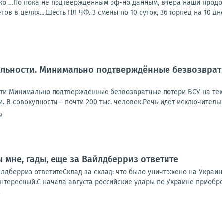
о …По пока не подтвержденным оф-но данным, вчера наши продолж
ов в целях....Шесть ПЛ ЧФ. 3 смены по 10 суток, 36 торпед на 10 дне
льности. Минимально подтверждённые безвозврат
ти Минимально подтверждённые безвозвратные потери ВСУ на теку
и. В совокупности – почти 200 тыс. человек.Речь идёт исключительн
9
 мне, гады, еще за Вайлдберриз ответите
йлдберриз ответитеСклад за склад: что было уничтожено на Украин
интересный.С начала августа российские удары по Украине приобр
7