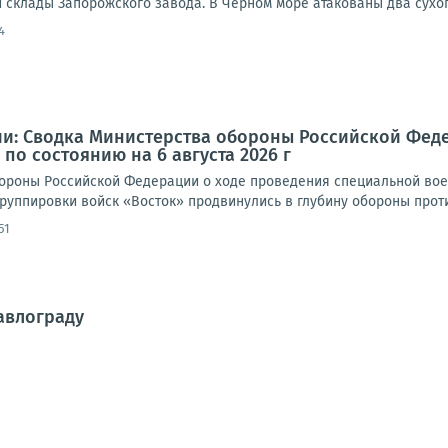
 склады Запорожского завода. В Черном море атакованы два сухог
4
и: Сводка Министерства обороны Российской Фед
по состоянию на 6 августа 2026 г
роны Российской Федерации о ходе проведения специальной военно
руппировки войск «Восток» продвинулись в глубину обороны против
51
авлограду