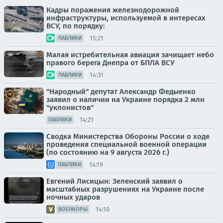
Кадры поражения железнодорожной
инфраструктуры, используемой в интересах
ВСУ, по порядку:
15:21
ПАБЛИКИ
Малая истребительная авиация зачищает небо
правого берега Днепра от БПЛА ВСУ
14:31
ПАБЛИКИ
"Народный" депутат Александр Федыенко
заявил о наличии на Украине порядка 2 млн
"уклонистов"
14:21
ПАБЛИКИ
Сводка Министерства Обороны России о ходе
проведения специальной военной операции
(по состоянию на 9 августа 2026 г.)
14:19
ПАБЛИКИ
Евгений Лисицын: Зеленский заявил о
масштабных разрушениях на Украине после
ночных ударов
14:10
ВОЕНКОРЫ