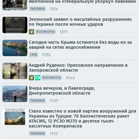
миллионов на «генеральную уборку» ливневки
12:14
ПАБЛИКИ
Зеленский заявил о масштабных разрушениях
по Украине после ночных ударов
12:11
ВОЕНКОРЫ
Сегодня часть Крыма останется без воды из-за
аварий на сетях водоснабжения
11:55
СМИ
Андрей Руденко: Ореховское направлении в
Запорожской области
11:43
ВОЕНКОРЫ
Вчера вечером, в Павлограде,
Днепропетровской области
11:37
ПАБЛИКИ
Стало известно о новой партии вооружений для
Украины из Турции: 70 баллистических ракет
ATACMS, 12 РСЗО M270 и десятки тысяч
кассетных боеприпасов
11:13
ПАБЛИКИ