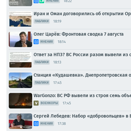
18:22
МНЕНИЯ
Иран и Оман договорились об открытии О
18:19
ПАБЛИКИ
Олег Царёв: Фронтовая сводка 7 августа
18:14
МНЕНИЯ
Ответ за НПЗ? ВС России разом вывели из 
18:13
ПАБЛИКИ
Станция «Кудашевка». Днепропетровская о
17:45
ПАБЛИКИ
WarGonzo: ВС РФ вывели из строя семь об
17:45
ВОЕНКОРЫ
Сергей Лебедев: Набор «добровольцев» в 
17:38
МНЕНИЯ