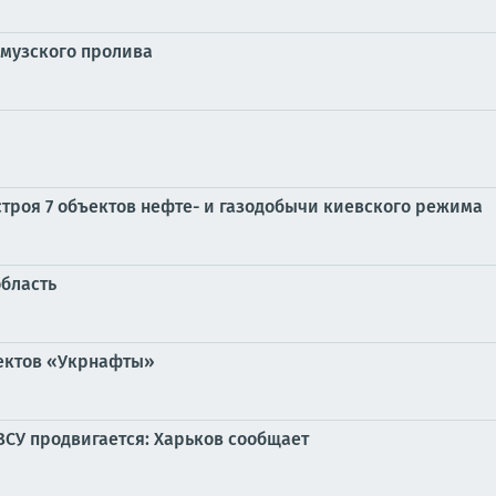
рмузского пролива
строя 7 объектов нефте- и газодобычи киевского режима
бласть
ъектов «Укрнафты»
ВСУ продвигается: Харьков сообщает