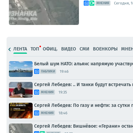
Сегодня, 1
МНЕНИЯ
ЛЕНТА
ТОП
ОФИЦ.
ВИДЕО
СМИ
ВОЕНКОРЫ
МНЕ
Белый шум НАТО: альянс напрямую участву
19:46
ПАБЛИКИ
Сергей Лебедев: .. И танки будут встречать
19:35
МНЕНИЯ
Сергей Лебедев: По газу и нефти: за сутки 
18:46
МНЕНИЯ
Сергей Лебедев: Вишнёвое: «Герани» оста