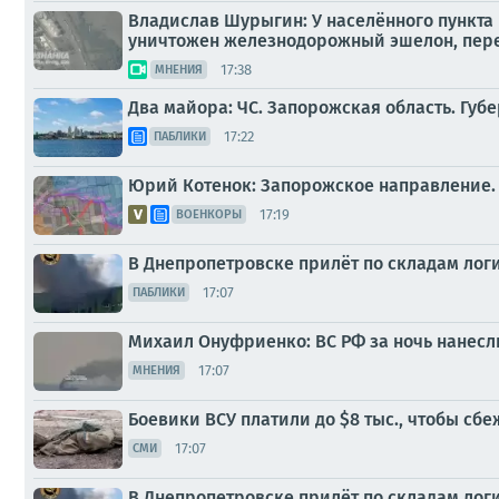
Владислав Шурыгин: У населённого пункта
уничтожен железнодорожный эшелон, пер
17:38
МНЕНИЯ
Два майора: ЧС. Запорожская область. Губе
17:22
ПАБЛИКИ
Юрий Котенок: Запорожское направление.
17:19
ВОЕНКОРЫ
В Днепропетровске прилёт по складам лог
17:07
ПАБЛИКИ
Михаил Онуфриенко: ВС РФ за ночь нанесл
17:07
МНЕНИЯ
Боевики ВСУ платили до $8 тыс., чтобы сб
17:07
СМИ
В Днепропетровске прилёт по складам лог