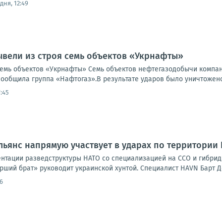
дня, 12:49
ывели из строя семь объектов «Укрнафты»
семь объектов «Укрнафты» Семь объектов нефтегазодобычи компа
сообщила группа «Нафтогаз».В результате ударов было уничтожено 
:45
льянс напрямую участвует в ударах по территории
нтации разведструктуры НАТО со специализацией на ССО и гибридно
арший брат» руководит украинской хунтой. Специалист HAVN Барт Де
6