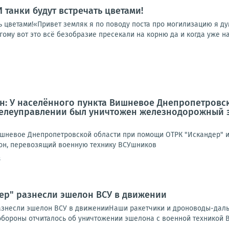
 И танки будут встречать цветами!
ать цветами!«Привет земляк я по поводу поста про могилизацию я д
гому вот это всё безобразие пресекали на корню да и когда уже на
5
: У населённого пункта Вишневое Днепропетровс
 телеуправлении был уничтожен железнодорожный 
ишневое Днепропетровской области при помощи ОТРК "Искандер" и
н, перевозящий военную технику ВСУшников
8
дер" разнесли эшелон ВСУ в движении
разнесли эшелон ВСУ в движенииНаши ракетчики и дроноводы-дал
обороны отчиталось об уничтожении эшелона с военной техникой В