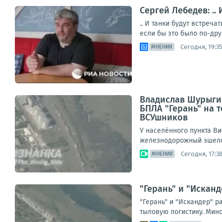
Сергей Лебедев: ..
.. И танки будут встреч
если бы это было по-дру
Сегодня, 19:3
МНЕНИЯ
Владислав Шурыгин
БПЛА "Герань" на
ВСУшников
У населённого пункта В
железнодорожный эшело
Сегодня, 17:3
МНЕНИЯ
"Герань" и "Искан
"Герань" и "Искандер" 
тыловую логистику. Мин