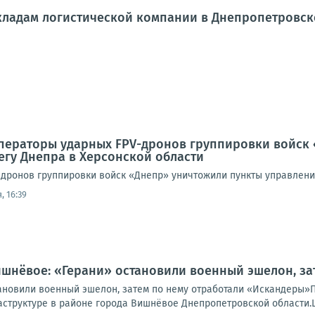
кладам логистической компании в Днепропетровск
Операторы ударных FPV-дронов группировки войск
егу Днепра в Херсонской области
дронов группировки войск «Днепр» уничтожили пункты управлени
, 16:39
ишнёвое: «Герани» остановили военный эшелон, з
ановили военный эшелон, затем по нему отработали «Искандеры»
труктуре в районе города Вишнёвое Днепропетровской области.Це