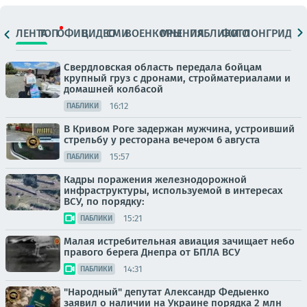
ЛЕНТА
ТОП
ОФИЦ.
ВИДЕО
СМИ
ВОЕНКОРЫ
МНЕНИЯ
ПАБЛИКИ
ФОТО
ЛОНГРИДЫ
Свердловская область передала бойцам
крупный груз с дронами, стройматериалами и
домашней колбасой
16:12
ПАБЛИКИ
В Кривом Роге задержан мужчина, устроивший
стрельбу у ресторана вечером 6 августа
15:57
ПАБЛИКИ
Кадры поражения железнодорожной
инфраструктуры, используемой в интересах
ВСУ, по порядку:
15:21
ПАБЛИКИ
Малая истребительная авиация зачищает небо
правого берега Днепра от БПЛА ВСУ
14:31
ПАБЛИКИ
"Народный" депутат Александр Федыенко
заявил о наличии на Украине порядка 2 млн