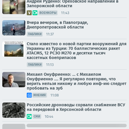
Андрей Руденко: Ореховское направлении в
Запорожской области
11:43
ВОЕНКОРЫ
Вчера вечером, в Павлограде,
Днепропетровской области
11:37
ПАБЛИКИ
Стало известно о новой партии вооружений для
Украины из Турции: 70 баллистических ракет
ATACMS, 12 РСЗО M270 и десятки тысяч
кассетных боеприпасов
11:13
ПАБЛИКИ
Михаил Онуфриенко: … с Михаилом
Онуфриенко …. Я регулярно повторяю, что
верить нельзя никому и любую инф-ию следует
пробовать на зуб
11:08
МНЕНИЯ
Российские дроноводы сорвали снабжение ВСУ
на передовой в Херсонской области
10:44
СМИ