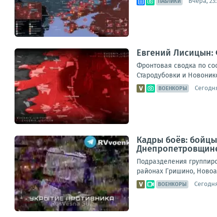
Вчера, 23:
ПАБЛИКИ
Евгений Лисицын: 
Фронтовая сводка по сос
Стародубовки и Новонико
Сегодня
ВОЕНКОРЫ
Кадры боёв: бойцы
Днепропетровщин
Подразделения группиро
районах Гришино, Новоа
Сегодня
ВОЕНКОРЫ