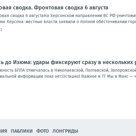
овая сводка. Фронтовая сводка 6 августа
вая сводка 6 августаНа Херсонском направлении ВС РФ уничтожи
ике Херсона: местные власти заявили о полном обесточивании города
12
ь до Изюма: удары фиксируют сразу в нескольких
ивность БПЛА отмечалась в Николаевской, Полтавской, Запорожско
льной информации пока нет.Осташко! Важное в ТГ Мы в Макс — чит
НИЯ
ПАБЛИКИ
ФОТО
ЛОНГРИДЫ