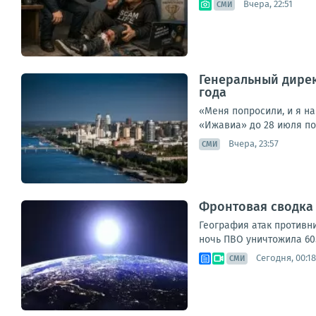
Вчера, 22:51
СМИ
Генеральный дирек
года
«Меня попросили, и я н
«Ижавиа» до 28 июля по
Вчера, 23:57
СМИ
Фронтовая сводка з
География атак противни
ночь ПВО уничтожила 605
Сегодня, 00:18
СМИ