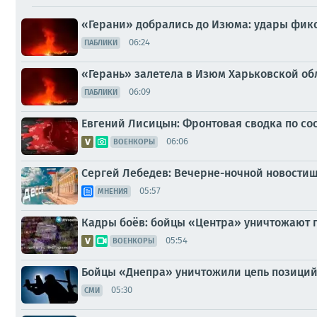
«Герани» добрались до Изюма: удары фикс
06:24
ПАБЛИКИ
«Герань» залетела в Изюм Харьковской об
06:09
ПАБЛИКИ
Евгений Лисицын: Фронтовая сводка по сост
06:06
ВОЕНКОРЫ
Сергей Лебедев: Вечерне-ночной новостиш
05:57
МНЕНИЯ
Кадры боёв: бойцы «Центра» уничтожают п
05:54
ВОЕНКОРЫ
Бойцы «Днепра» уничтожили цепь позиций
05:30
СМИ