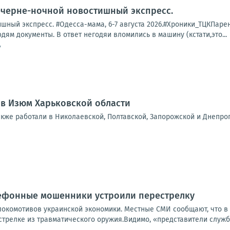
ечерне-ночной новостишный экспресс.
ный экспресс. #Одесса-мама, 6-7 августа 2026.#Хроники_ТЦКПарень 
дям документы. В ответ негодяи вломились в машину (кстати,это...
7
 в Изюм Харьковской области
акже работали в Николаевской, Полтавской, Запорожской и Днепро
лефонные мошенники устроили перестрелку
локомотивов украинской экономики. Местные СМИ сообщают, что в
стрелке из травматического оружия.Видимо, «представители служб