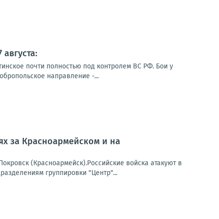
 августа:
тинское почти полностью под контролем ВС РФ. Бои у
обропольское направление -...
оях за Красноармейском и на
окровск (Красноармейск).Российские войска атакуют в
азделениям группировки "Центр"...