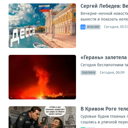
Сергей Лебедев: В
Вечерне-ночной новостиш
вынести и показать нелю
Сегодня, 05:5
МНЕНИЯ
«Герань» залетела
Сегодня беспилотники т
Сегодня, 06:09
ПАБЛИКИ
В Кривом Роге те
Суровые будни главных 
сошлись в уличной пере