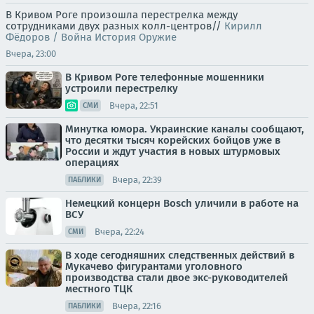
В Кривом Роге произошла перестрелка между
сотрудниками двух разных колл-центров//
Кирилл
Фёдоров / Война История Оружие
Вчера, 23:00
В Кривом Роге телефонные мошенники
устроили перестрелку
Вчера, 22:51
СМИ
Минутка юмора. Украинские каналы сообщают,
что десятки тысяч корейских бойцов уже в
России и ждут участия в новых штурмовых
операциях
Вчера, 22:39
ПАБЛИКИ
Немецкий концерн Bosch уличили в работе на
ВСУ
Вчера, 22:24
СМИ
В ходе сегодняшних следственных действий в
Мукачево фигурантами уголовного
производства стали двое экс-руководителей
местного ТЦК
Вчера, 22:16
ПАБЛИКИ