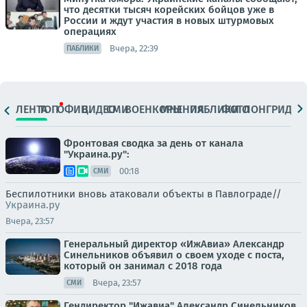
что десятки тысяч корейских бойцов уже в
России и ждут участия в новых штурмовых
операциях
Вчера, 22:39
ПАБЛИКИ
ЛЕНТА
ТОП
ОФИЦ.
ВИДЕО
СМИ
ВОЕНКОРЫ
МНЕНИЯ
ПАБЛИКИ
ФОТО
ЛОНГРИДЫ
Фронтовая сводка за день от канала
"Украина.ру":
00:18
СМИ
Беспилотники вновь атаковали объекты в Павлограде//
Украина.ру
Вчера, 23:57
Генеральный директор «ИжАвиа» Александр
Синельников объявил о своем уходе с поста,
который он занимал с 2018 года
Вчера, 23:57
СМИ
Гендиректор "Ижавиа" Александр Синельников