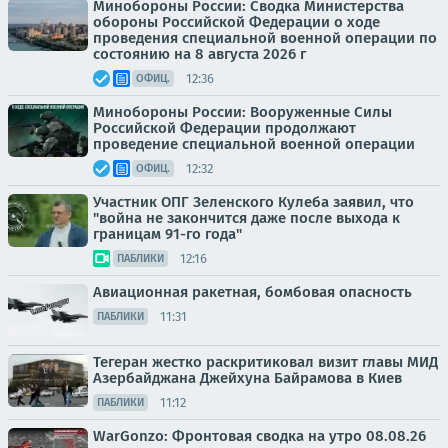
Минобороны России: Сводка Министерства
обороны Российской Федерации о ходе
проведения специальной военной операции по
состоянию на 8 августа 2026 г
12:36
ОФИЦ.
Минобороны России: Вооруженные Силы
Российской Федерации продолжают
проведение специальной военной операции
12:32
ОФИЦ.
Участник ОПГ Зеленского Кулеба заявил, что
"война не закончится даже после выхода к
границам 91-го года"
12:16
ПАБЛИКИ
Авиационная ракетная, бомбовая опасность
11:31
ПАБЛИКИ
Тегеран жестко раскритиковал визит главы МИД
Азербайджана Джейхуна Байрамова в Киев
11:12
ПАБЛИКИ
WarGonzo: Фронтовая сводка на утро 08.08.26