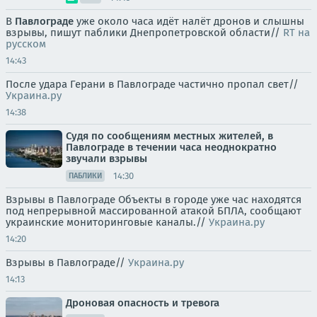
В
Павлограде
уже около часа идёт налёт дронов и слышны
взрывы, пишут паблики Днепропетровской области//
RT на
русском
14:43
После удара Герани в Павлограде частично пропал свет//
Украина.ру
14:38
Судя по сообщениям местных жителей, в
Павлограде в течении часа неоднократно
звучали взрывы
14:30
ПАБЛИКИ
Взрывы в Павлограде Объекты в городе уже час находятся
под непрерывной массированной атакой БПЛА, сообщают
украинские мониторинговые каналы.//
Украина.ру
14:20
Взрывы в Павлограде//
Украина.ру
14:13
Дроновая опасность и тревога