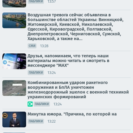
13:57
ПАБЛИКИ
Воздушная тревога сейчас объявлена в
большинстве областей Украины: Винницкой,
Житомирской, Киевской, Николаевской,
Одесской, Кировоградской, Полтавской,
Днепропетровской, Черниговской, Сумской,
Харьковской, а также на...
13:28
СМИ
Друзья, напоминаем, что теперь наши
материалы можно читать и смотреть в
мессенджере "МАХ"
13:24
ПАБЛИКИ
Комбинированным ударом ракетного
вооружения и БпЛА уничтожен
железнодорожный эшелон с военной техникой
украинских формирований
13:24
ПАБЛИКИ
Минутка юмора. "Причина, по которой на
13:22
ПАБЛИКИ