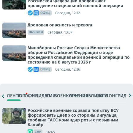
Российской Федерации продолжают
проведение специальной военной операции
Сегодня, 12:32
ОФИЦ.
Дроновая опасность и тревога
Сегодня, 13:57
ПАБЛИКИ
Минобороны России: Сводка Министерства
обороны Российской Федерации о ходе
проведения специальной военной операции по
состоянию на 8 августа 2026 г
Сегодня, 12:36
ОФИЦ.
ЛЕНТА
ТОП
ОФИЦ.
ВИДЕО
СМИ
ВОЕНКОРЫ
МНЕНИЯ
ПАБЛИКИ
ФОТО
ЛОНГРИДЫ
Российские военные сорвали попытку ВСУ
форсировать Днепр со стороны Ингульца,
сообщил ТАСС командир роты с позывным
Калибр
14:45
СМИ