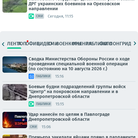
ДРГ украинских боевиков на Ореховском
направлении
Сегодня, 11:15
СМИ
ЛЕНТА
ТОП
ОФИЦ.
ВИДЕО
СМИ
ВОЕНКОРЫ
МНЕНИЯ
ПАБЛИКИ
ФОТО
ЛОНГРИДЫ
Сводка Министерства Обороны России о ходе
проведения специальной военной операции
(по состоянию на 10 августа 2026 г.)
15:16
ПАБЛИКИ
Боевые будни подразделений группы войск
"Центр" на покровском направлении и в
Днепропетровской области
15:15
ПАБЛИКИ
Удар нанесён по целям в Павлограде
Днепропетровской области
15:06
СМИ
Премьера закидали яйцами прямо в парламенте