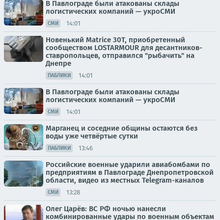
В Павлограде были атакованы склады
логистических компаний — укроСМИ
14:01
СМИ
Новенький Matrice 30T, приобретенный
сообществом LOSTARMOUR для десантников-
ставропольцев, отправился "рыбачить" на
Днепре
14:01
ПАБЛИКИ
В Павлограде были атакованы склады
логистических компаний — укроСМИ
14:01
СМИ
Марганец и соседние общины остаются без
воды уже четвёртые сутки
13:46
ПАБЛИКИ
Российские военные ударили авиабомбами по
предприятиям в Павлограде Днепропетровской
области, видео из местных Telegram-каналов
13:28
СМИ
Олег Царёв: ВС РФ ночью нанесли
комбинированные удары по военным объектам