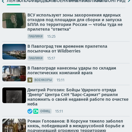
ЛЕНТА
ТОП
ОФИЦ.
ВИДЕО
СМИ
ВОЕНКОРЫ
МНЕНИЯ
ПАБЛИКИ
ФОТО
ЛОНГРИДЫ
ВСУ используют зоны захоронения ядерных
отходов под площадки для сборки и запуска
БПЛА по территории России — чтобы туда не
прилетела "ответка"
15:25
ПАБЛИКИ
В Павлоград тем временем прилетела
посылочка от Wildberries
15:17
ПАБЛИКИ
В Павлограде нанесены удары по складам
логистических компаний врага
15:11
ВОЕНКОРЫ
Дмитрий Рогозин: Бойцы Ударного отряда
"Днепр" Центра СпН "Барс-Сармат" решили
напомнить о своей недавней работе по очистке
неба
15:11
ОФИЦ.
Роман Голованов: В Корсуни тяжело заболел
князь, победивший в междоусобной борьбе и
подчинивший огромную территорию