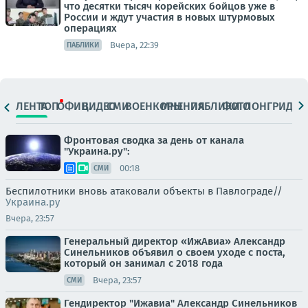
что десятки тысяч корейских бойцов уже в
России и ждут участия в новых штурмовых
операциях
Вчера, 22:39
ПАБЛИКИ
ЛЕНТА
ТОП
ОФИЦ.
ВИДЕО
СМИ
ВОЕНКОРЫ
МНЕНИЯ
ПАБЛИКИ
ФОТО
ЛОНГРИДЫ
Фронтовая сводка за день от канала
"Украина.ру":
00:18
СМИ
Беспилотники вновь атаковали объекты в Павлограде//
Украина.ру
Вчера, 23:57
Генеральный директор «ИжАвиа» Александр
Синельников объявил о своем уходе с поста,
который он занимал с 2018 года
Вчера, 23:57
СМИ
Гендиректор "Ижавиа" Александр Синельников