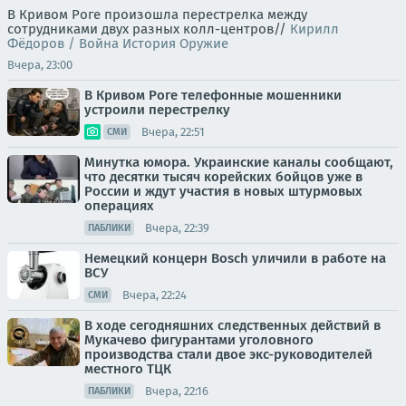
В Кривом Роге произошла перестрелка между
сотрудниками двух разных колл-центров//
Кирилл
Фёдоров / Война История Оружие
Вчера, 23:00
В Кривом Роге телефонные мошенники
устроили перестрелку
Вчера, 22:51
СМИ
Минутка юмора. Украинские каналы сообщают,
что десятки тысяч корейских бойцов уже в
России и ждут участия в новых штурмовых
операциях
Вчера, 22:39
ПАБЛИКИ
Немецкий концерн Bosch уличили в работе на
ВСУ
Вчера, 22:24
СМИ
В ходе сегодняшних следственных действий в
Мукачево фигурантами уголовного
производства стали двое экс-руководителей
местного ТЦК
Вчера, 22:16
ПАБЛИКИ