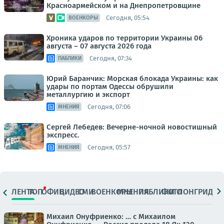
Красноармейском и на Днепропетровщине
Сегодня, 05:54
ВОЕНКОРЫ
Хроника ударов по территории Украины 06
августа – 07 августа 2026 года
Сегодня, 07:34
ПАБЛИКИ
Юрий Баранчик: Морская блокада Украины: как
удары по портам Одессы обрушили
металлургию и экспорт
Сегодня, 07:06
МНЕНИЯ
Сергей Лебедев: Вечерне-ночной новостишный
экспресс.
Сегодня, 05:57
МНЕНИЯ
ЛЕНТА
ТОП
ОФИЦ.
ВИДЕО
СМИ
ВОЕНКОРЫ
МНЕНИЯ
ПАБЛИКИ
ФОТО
ЛОНГРИДЫ
Михаил Онуфриенко: … с Михаилом