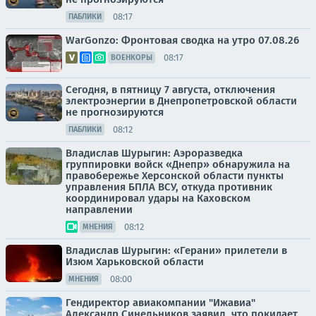
08:17
ПАБЛИКИ
WarGonzo: Фронтовая сводка на утро 07.08.26
08:17
ВОЕНКОРЫ
Сегодня, в пятницу 7 августа, отключения
электроэнергии в Днепропетровской области
не прогнозируются
08:12
ПАБЛИКИ
Владислав Шурыгин: Аэроразведка
группировки войск «Днепр» обнаружила на
правобережье Херсонской области пункты
управления БПЛА ВСУ, откуда противник
координировал удары на Каховском
направлении
08:12
МНЕНИЯ
Владислав Шурыгин: «Герани» прилетели в
Изюм Харьковской области
08:00
МНЕНИЯ
Гендиректор авиакомпании "Ижавиа"
Александр Синельников заявил, что покидает