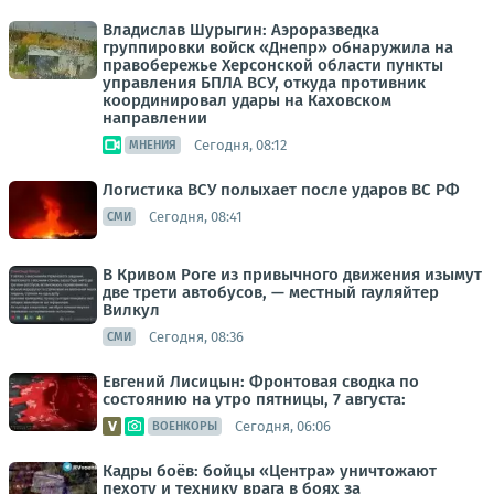
Владислав Шурыгин: Аэроразведка
группировки войск «Днепр» обнаружила на
правобережье Херсонской области пункты
управления БПЛА ВСУ, откуда противник
координировал удары на Каховском
направлении
Сегодня, 08:12
МНЕНИЯ
Логистика ВСУ полыхает после ударов ВС РФ
Сегодня, 08:41
СМИ
В Кривом Роге из привычного движения изымут
две трети автобусов, — местный гауляйтер
Вилкул
Сегодня, 08:36
СМИ
Евгений Лисицын: Фронтовая сводка по
состоянию на утро пятницы, 7 августа:
Сегодня, 06:06
ВОЕНКОРЫ
Кадры боёв: бойцы «Центра» уничтожают
пехоту и технику врага в боях за