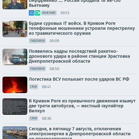
Онуфриенко …. Россия продала 18 Як-130
Вьетнаму
09:13
МНЕНИЯ
Будни суровых IT войск. В Кривом Роге
телефонные мошенники устроили перестрелку
из травматического оружия
09:09
ПАБЛИКИ
Появились кадры последствий ракетно-
дронового удара в районе станции Эрастовка
Днепропетровской области
08:50
ПАБЛИКИ
Логистика ВСУ полыхает после ударов ВС РФ
08:41
СМИ
В Кривом Роге из привычного движения изымут
две трети автобусов, — местный гауляйтер
Вилкул
08:36
СМИ
Сегодня, в пятницу 7 августа, отключения
электроэнергии в Днепропетровской области
не прогнозируются