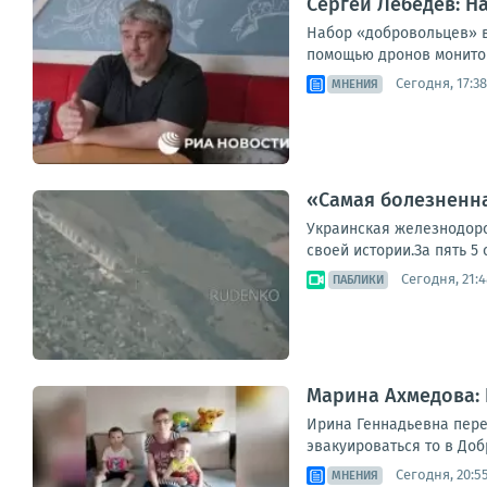
Сергей Лебедев: Н
Набор «добровольцев» в
помощью дронов мониторя
Сегодня, 17:38
МНЕНИЯ
«Самая болезненна
Украинская железнодор
своей истории.За пять 5
Сегодня, 21:4
ПАБЛИКИ
Марина Ахмедова: 
Ирина Геннадьевна перее
эвакуироваться то в Добр
Сегодня, 20:5
МНЕНИЯ