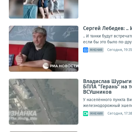
Сергей Лебедев: ..
.. И танки будут встреч
если бы это было по-дру
Сегодня, 19:3
МНЕНИЯ
Владислав Шурыгин
БПЛА "Герань" на
ВСУшников
У населённого пункта В
железнодорожный эшело
Сегодня, 17:3
МНЕНИЯ