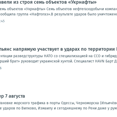
ывели из строя семь объектов «Укрнафты»
семь объектов «Укрнафты» Семь объектов нефтегазодобычи компа
сообщила группа «Нафтогаз».В результате ударов было уничтожено 
:45
льянс напрямую участвует в ударах по территории
нтации разведструктуры НАТО со специализацией на ССО и гибридно
арший брат» руководит украинской хунтой. Специалист HAVN Барт Де
6
р 7 августа
тановке морского трафика в порты Одессы, Черноморска (Ильичёв
е ударов по Вилково, Измаилу и сегодняшнему по Рени даже у рум