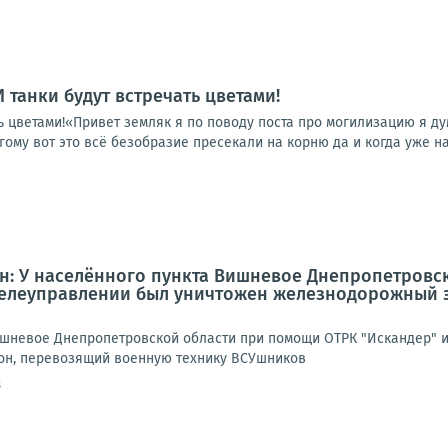
 И танки будут встречать цветами!
ать цветами!«Привет земляк я по поводу поста про могилизацию я д
гому вот это всё безобразие пресекали на корню да и когда уже на
5
: У населённого пункта Вишневое Днепропетровс
 телеуправлении был уничтожен железнодорожный 
ишневое Днепропетровской области при помощи ОТРК "Искандер" и
н, перевозящий военную технику ВСУшников
8