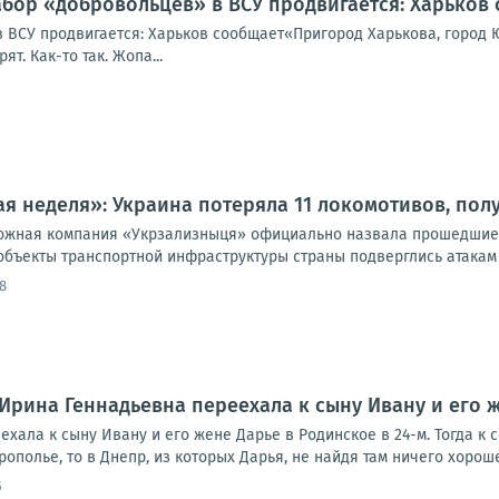
абор «добровольцев» в ВСУ продвигается: Харьков
 ВСУ продвигается: Харьков сообщает«Пригород Харькова, город Ю
т. Как-то так. Жопа...
я неделя»: Украина потеряла 11 локомотивов, пол
ожная компания «Укрзализныця» официально назвала прошедшие 
 объекты транспортной инфраструктуры страны подверглись атакам
8
Ирина Геннадьевна переехала к сыну Ивану и его ж
хала к сыну Ивану и его жене Дарье в Родинское в 24-м. Тогда к
ополье, то в Днепр, из которых Дарья, не найдя там ничего хорошег
5