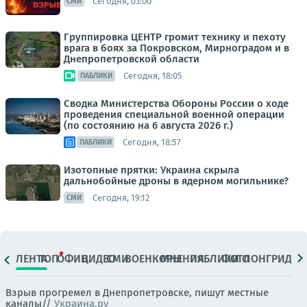
Сегодня, 03:00
СМИ
Группировка ЦЕНТР громит технику и пехоту
врага в боях за Покровском, Мирноградом и в
Днепропетровской области
Сегодня, 18:05
ПАБЛИКИ
Сводка Министерства Обороны России о ходе
проведения специальной военной операции
(по состоянию на 6 августа 2026 г.)
Сегодня, 18:57
ПАБЛИКИ
Изотопные прятки: Украина скрыла
дальнобойные дроны в ядерном могильнике?
Сегодня, 19:12
СМИ
ЛЕНТА
ТОП
ОФИЦ.
ВИДЕО
СМИ
ВОЕНКОРЫ
МНЕНИЯ
ПАБЛИКИ
ФОТО
ЛОНГРИДЫ
Взрыв прогремел в Днепропетровске, пишут местные
каналы//
Украина.ру