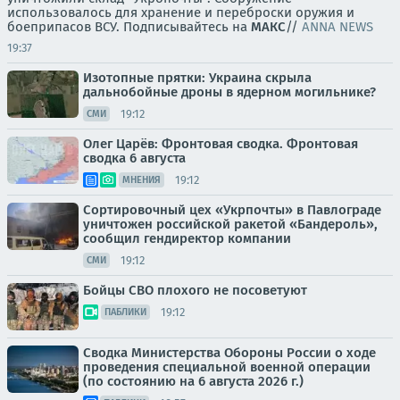
использовалось для хранение и переброски оружия и
боеприпасов ВСУ. Подписывайтесь на
МАКС
//
ANNA NEWS
19:37
Изотопные прятки: Украина скрыла
дальнобойные дроны в ядерном могильнике?
19:12
СМИ
Олег Царёв: Фронтовая сводка. Фронтовая
сводка 6 августа
19:12
МНЕНИЯ
Сортировочный цех «Укрпочты» в Павлограде
уничтожен российской ракетой «Бандероль»,
сообщил гендиректор компании
19:12
СМИ
Бойцы СВО плохого не посоветуют
19:12
ПАБЛИКИ
Сводка Министерства Обороны России о ходе
проведения специальной военной операции
(по состоянию на 6 августа 2026 г.)