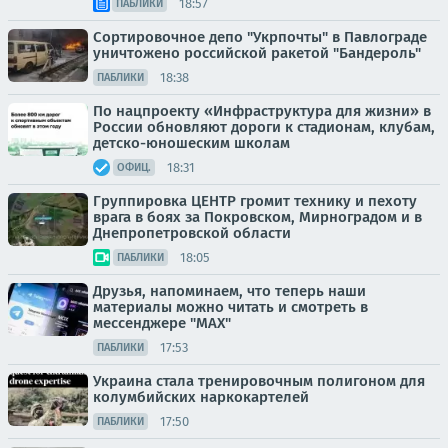
18:57
ПАБЛИКИ
Сортировочное депо "Укрпочты" в Павлограде
уничтожено российской ракетой "Бандероль"
18:38
ПАБЛИКИ
По нацпроекту «Инфраструктура для жизни» в
России обновляют дороги к стадионам, клубам,
детско-юношеским школам
18:31
ОФИЦ.
Группировка ЦЕНТР громит технику и пехоту
врага в боях за Покровском, Мирноградом и в
Днепропетровской области
18:05
ПАБЛИКИ
Друзья, напоминаем, что теперь наши
материалы можно читать и смотреть в
мессенджере "МАХ"
17:53
ПАБЛИКИ
Украина стала тренировочным полигоном для
колумбийских наркокартелей
17:50
ПАБЛИКИ