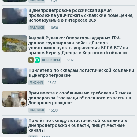
17:07
ПАБЛИКИ
В Днепропетровске российская армия
продолжила уничтожать складские помещения,
используемые в интересах ВСУ
16:58
ПАБЛИКИ
Андрей Руденко: Операторы ударных FPV-
дронов группировки войск «Днепр»
уничтожили пункты управления БПЛА ВСУ на
правом берегу Днепра в Херсонской области
16:39
ВОЕНКОРЫ
Прилетело по складам логистической компании
в Днепропетровске
16:33
МНЕНИЯ
Врач вместе с сообщниками требовали 7 тысяч
долларов за "эвакуацию" военного из части на
Днепропетровщине
16:30
ПАБЛИКИ
Прилёт по складу логистической компании в
Днепропетровской области, пишут местные
каналы