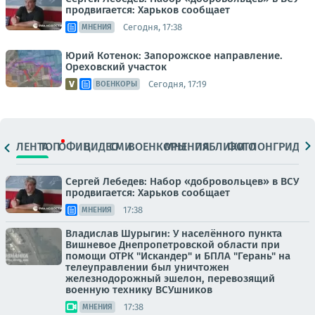
продвигается: Харьков сообщает
Сегодня, 17:38
МНЕНИЯ
Юрий Котенок: Запорожское направление.
Ореховский участок
Сегодня, 17:19
ВОЕНКОРЫ
ЛЕНТА
ТОП
ОФИЦ.
ВИДЕО
СМИ
ВОЕНКОРЫ
МНЕНИЯ
ПАБЛИКИ
ФОТО
ЛОНГРИДЫ
Сергей Лебедев: Набор «добровольцев» в ВСУ
продвигается: Харьков сообщает
17:38
МНЕНИЯ
Владислав Шурыгин: У населённого пункта
Вишневое Днепропетровской области при
помощи ОТРК "Искандер" и БПЛА "Герань" на
телеуправлении был уничтожен
железнодорожный эшелон, перевозящий
военную технику ВСУшников
17:38
МНЕНИЯ