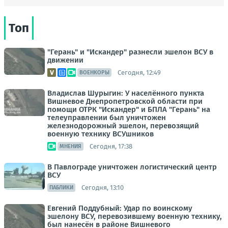
Топ
"Герань" и "Искандер" разнесли эшелон ВСУ в
движении
Сегодня, 12:49
ВОЕНКОРЫ
Владислав Шурыгин: У населённого пункта
Вишневое Днепропетровской области при
помощи ОТРК "Искандер" и БПЛА "Герань" на
телеуправлении был уничтожен
железнодорожный эшелон, перевозящий
военную технику ВСУшников
Сегодня, 17:38
МНЕНИЯ
В Павлограде уничтожен логистический центр
ВСУ
Сегодня, 13:10
ПАБЛИКИ
Евгений Поддубный: Удар по воинскому
эшелону ВСУ, перевозившему военную технику,
был нанесён в районе Вишневого