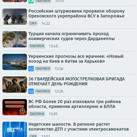
14:55
ПАБЛИКИ
Российские штурмовики прорвали оборону
Ореховского укрепрайона ВСУ в Запорожье
14:22
СМИ
Турция начала ограничивать проход
коммерческих судов через Дарданеллы
13:48
ПАБЛИКИ
Украинские прогнозы все мрачнее: «Новый
поход на Киев и битва за Харьков»
13:36
ПАБЛИКИ
36 ГВАРДЕЙСКАЯ МОТОСТРЕЛКОВАЯ БРИГАДА
ОТМЕЧАЕТ ДЕНЬ РОЖДЕНИЯ
13:36
ПАБЛИКИ
ВС РФ более 20 раз атаковали три района
области, применяя артиллерию и БПЛА
13:05
ПАБЛИКИ
Недетские шалости. В регионе растет
количество ДТП с участием электросамокатов
13:02
СМИ