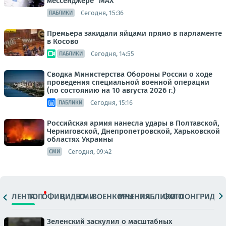
мессенджере "МАХ"
Сегодня, 15:36
ПАБЛИКИ
Премьера закидали яйцами прямо в парламенте
в Косово
Сегодня, 14:55
ПАБЛИКИ
Сводка Министерства Обороны России о ходе
проведения специальной военной операции
(по состоянию на 10 августа 2026 г.)
Сегодня, 15:16
ПАБЛИКИ
Российская армия нанесла удары в Полтавской,
Черниговской, Днепропетровской, Харьковской
областях Украины
Сегодня, 09:42
СМИ
ЛЕНТА
ТОП
ОФИЦ.
ВИДЕО
СМИ
ВОЕНКОРЫ
МНЕНИЯ
ПАБЛИКИ
ФОТО
ЛОНГРИДЫ
Зеленский заскулил о масштабных