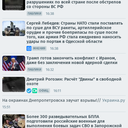
разрушениях по всей стране после обстрелов
со стороны ВС РФ
16:38
ПАБЛИКИ
Сергей Лебедев: Страны НАТО стали поставлять
по суше для ВСУ ракеты, артиллерийское
орудие и прочие боеприпасы по суше после
того, как армия РФ стала ежедневно наносить
удары по портам в Одесской области
16:38
МНЕНИЯ
Трамп готов закончить конфликт с Ираном,
даже без заключения новой ядерной сделки
16:32
ПАБЛИКИ
Дмитрий Рогозин: Расчёт "Двины" в свободной
охоте
16:11
ОФИЦ.
На окраинах Днепропетровска звучат взрывы!//
Украина.ру
15:51
Более 300 разведывательных БПЛА
подготовили российские военные для
выполнения боевых задач СВО в Запорожской