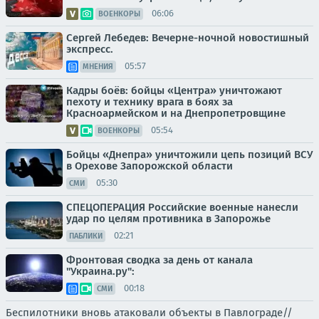
06:06
ВОЕНКОРЫ
Сергей Лебедев: Вечерне-ночной новостишный
экспресс.
05:57
МНЕНИЯ
Кадры боёв: бойцы «Центра» уничтожают
пехоту и технику врага в боях за
Красноармейском и на Днепропетровщине
05:54
ВОЕНКОРЫ
Бойцы «Днепра» уничтожили цепь позиций ВСУ
в Орехове Запорожской области
05:30
СМИ
СПЕЦОПЕРАЦИЯ Российские военные нанесли
удар по целям противника в Запорожье
02:21
ПАБЛИКИ
Фронтовая сводка за день от канала
"Украина.ру":
00:18
СМИ
Беспилотники вновь атаковали объекты в Павлограде//