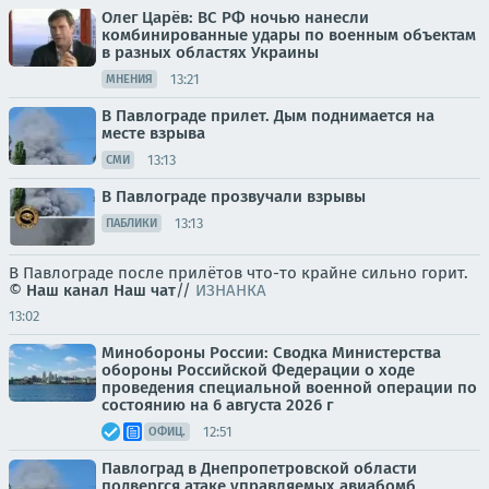
Олег Царёв: ВС РФ ночью нанесли
комбинированные удары по военным объектам
в разных областях Украины
13:21
МНЕНИЯ
В Павлограде прилет. Дым поднимается на
месте взрыва
13:13
СМИ
В Павлограде прозвучали взрывы
13:13
ПАБЛИКИ
В Павлограде после прилётов что-то крайне сильно горит.
©
Наш канал
Наш чат
//
ИЗНАНКА
13:02
Минобороны России: Сводка Министерства
обороны Российской Федерации о ходе
проведения специальной военной операции по
состоянию на 6 августа 2026 г
12:51
ОФИЦ.
Павлоград в Днепропетровской области
подвергся атаке управляемых авиабомб