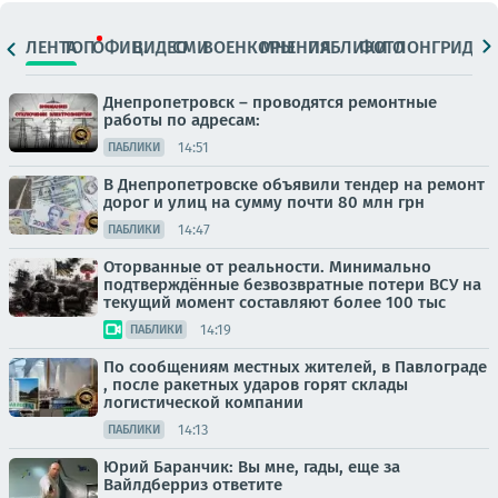
ЛЕНТА
ТОП
ОФИЦ.
ВИДЕО
СМИ
ВОЕНКОРЫ
МНЕНИЯ
ПАБЛИКИ
ФОТО
ЛОНГРИДЫ
Днепропетровск – проводятся ремонтные
работы по адресам:
14:51
ПАБЛИКИ
В Днепропетровске объявили тендер на ремонт
дорог и улиц на сумму почти 80 млн грн
14:47
ПАБЛИКИ
Оторванные от реальности. Минимально
подтверждённые безвозвратные потери ВСУ на
текущий момент составляют более 100 тыс
14:19
ПАБЛИКИ
По сообщениям местных жителей, в Павлограде
, после ракетных ударов горят склады
логистической компании
14:13
ПАБЛИКИ
Юрий Баранчик: Вы мне, гады, еще за
Вайлдберриз ответите