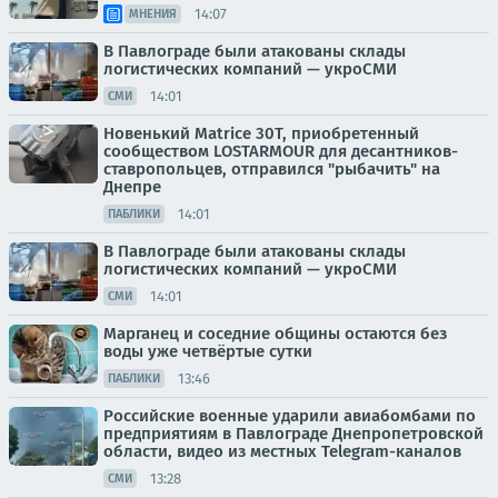
14:07
МНЕНИЯ
В Павлограде были атакованы склады
логистических компаний — укроСМИ
14:01
СМИ
Новенький Matrice 30T, приобретенный
сообществом LOSTARMOUR для десантников-
ставропольцев, отправился "рыбачить" на
Днепре
14:01
ПАБЛИКИ
В Павлограде были атакованы склады
логистических компаний — укроСМИ
14:01
СМИ
Марганец и соседние общины остаются без
воды уже четвёртые сутки
13:46
ПАБЛИКИ
Российские военные ударили авиабомбами по
предприятиям в Павлограде Днепропетровской
области, видео из местных Telegram-каналов
13:28
СМИ