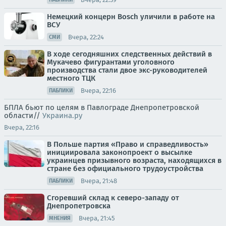
Немецкий концерн Bosch уличили в работе на
ВСУ
Вчера, 22:24
СМИ
В ходе сегодняшних следственных действий в
Мукачево фигурантами уголовного
производства стали двое экс-руководителей
местного ТЦК
Вчера, 22:16
ПАБЛИКИ
БПЛА бьют по целям в Павлограде Днепропетровской
области//
Украина.ру
Вчера, 22:16
В Польше партия «Право и справедливость»
инициировала законопроект о высылке
украинцев призывного возраста, находящихся в
стране без официального трудоустройства
Вчера, 21:48
ПАБЛИКИ
Сгоревший склад к северо-западу от
Днепропетровска
Вчера, 21:45
МНЕНИЯ