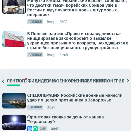
Минутка юмора. Украинские каналы сообщают,
что десятки тысяч корейских бойцов уже в
России и ждут участия в новых штурмовых
операциях
Вчера, 22:39
ПАБЛИКИ
В Польше партия «Право и справедливость»
инициировала законопроект о высылке
украинцев призывного возраста, находящихся в
стране без официального трудоустройства
Вчера, 21:48
ПАБЛИКИ
ЛЕНТА
ТОП
ОФИЦ.
ВИДЕО
СМИ
ВОЕНКОРЫ
МНЕНИЯ
ПАБЛИКИ
ФОТО
ЛОНГРИДЫ
СПЕЦОПЕРАЦИЯ Российские военные нанесли
удар по целям противника в Запорожье
02:21
ПАБЛИКИ
Фронтовая сводка за день от канала
"Украина.ру":
00:18
СМИ