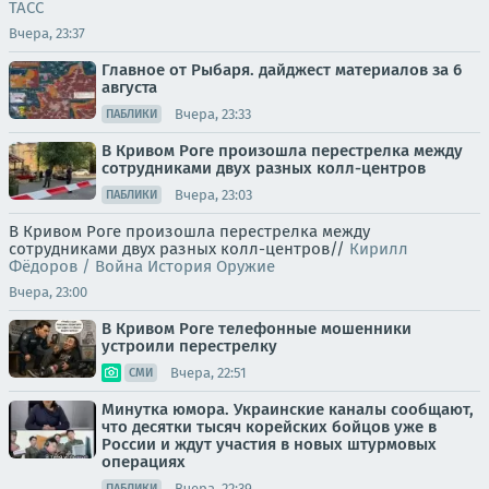
ТАСС
Вчера, 23:37
Главное от Рыбаря. дайджест материалов за 6
августа
Вчера, 23:33
ПАБЛИКИ
В Кривом Роге произошла перестрелка между
сотрудниками двух разных колл-центров
Вчера, 23:03
ПАБЛИКИ
В Кривом Роге произошла перестрелка между
сотрудниками двух разных колл-центров//
Кирилл
Фёдоров / Война История Оружие
Вчера, 23:00
В Кривом Роге телефонные мошенники
устроили перестрелку
Вчера, 22:51
СМИ
Минутка юмора. Украинские каналы сообщают,
что десятки тысяч корейских бойцов уже в
России и ждут участия в новых штурмовых
операциях
Вчера, 22:39
ПАБЛИКИ