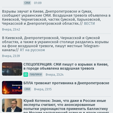
01:09
СМИ
Взрывы звучат в Киеве, Днепропетровске и Сумах,
сообщают украинские СМИ. Воздушная тревога объявлена в
Киевской, Черниговской, частях Сумской, Харьковской,
Черкасской и Днепропетровской областях.//
ВЕСТИ
Вчера, 23:42
В Киевской, Днепропетровской, Черкасской и Сумской
областях, а также в украинской столице раздались взрывы
на фоне воздушной тревоги, пишут местные Telegram-
каналы//
RT на русском
Вчера, 23:39
СПЕЦОПЕРАЦИЯ: СМИ пишут о взрывах в Киеве,
в городе обьявлена воздушная тревога
Вчера, 23:24
ПАБЛИКИ
БПЛА тревожат противника в Днепропетровске
Вчера, 23:15
СМИ
Юрий Котенок: Знаю, что даже в России иные
эксперты считают, что анонсированные
попытки укронацистов применить баллистику
по Москве наступающей осенью в итоге ударят