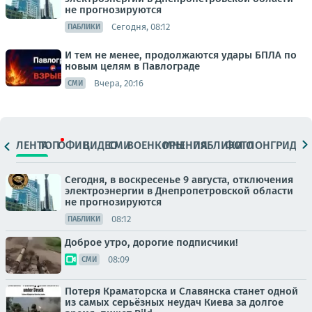
не прогнозируются
Сегодня, 08:12
ПАБЛИКИ
И тем не менее, продолжаются удары БПЛА по
новым целям в Павлограде
Вчера, 20:16
СМИ
ЛЕНТА
ТОП
ОФИЦ.
ВИДЕО
СМИ
ВОЕНКОРЫ
МНЕНИЯ
ПАБЛИКИ
ФОТО
ЛОНГРИДЫ
Сегодня, в воскресенье 9 августа, отключения
электроэнергии в Днепропетровской области
не прогнозируются
08:12
ПАБЛИКИ
Доброе утро, дорогие подписчики!
08:09
СМИ
Потеря Краматорска и Славянска станет одной
из самых серьёзных неудач Киева за долгое