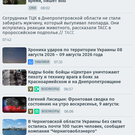
время, пишет Bild
08:02
СМИ
Сотрудники ТЦК в Днепропетровской области не стали
забирать мужчину, который выгуливал леопарда. Они
испугались реакции животного, рассказали ТАСС в
пророссийском подполье.//
ТАСС
07:42
Хроника ударов по территории Украины 08
августа 2026 – 09 августа 2026 года
07:33
ПАБЛИКИ
Кадры боёв: бойцы «Центра» уничтожают
пехоту и технику врага в боях за
Красноармейском и на Днепропетровщине
06:57
ВОЕНКОРЫ
Евгений Лисицын: Фронтовая сводка по
состоянию на утро воскресенье, 9 августа:
06:06
ВОЕНКОРЫ
В Черниговской области Украины без света
остались почти 100 тысяч человек, сообщает
компания "Черниговоблэнерго"