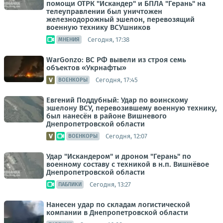
помощи ОТРК "Искандер" и БПЛА "Герань" на
телеуправлении был уничтожен
железнодорожный эшелон, перевозящий
военную технику ВСУшников
Сегодня, 17:38
МНЕНИЯ
WarGonzo: ВС РФ вывели из строя семь
объектов «Укрнафты»
Сегодня, 17:45
ВОЕНКОРЫ
Евгений Поддубный: Удар по воинскому
эшелону ВСУ, перевозившему военную технику,
был нанесён в районе Вишневого
Днепропетровской области
Сегодня, 12:07
ВОЕНКОРЫ
Удар "Искандером" и дроном "Герань" по
военному составу с техникой в н.п. Вишнёвое
Днепропетровской области
Сегодня, 13:27
ПАБЛИКИ
Нанесен удар по складам логистической
компании в Днепропетровской области