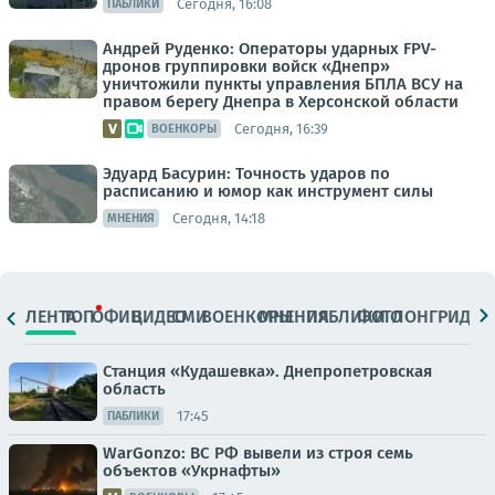
Сегодня, 16:08
ПАБЛИКИ
Андрей Руденко: Операторы ударных FPV-
дронов группировки войск «Днепр»
уничтожили пункты управления БПЛА ВСУ на
правом берегу Днепра в Херсонской области
Сегодня, 16:39
ВОЕНКОРЫ
Эдуард Басурин: Точность ударов по
расписанию и юмор как инструмент силы
Сегодня, 14:18
МНЕНИЯ
ЛЕНТА
ТОП
ОФИЦ.
ВИДЕО
СМИ
ВОЕНКОРЫ
МНЕНИЯ
ПАБЛИКИ
ФОТО
ЛОНГРИДЫ
Станция «Кудашевка». Днепропетровская
область
17:45
ПАБЛИКИ
WarGonzo: ВС РФ вывели из строя семь
объектов «Укрнафты»