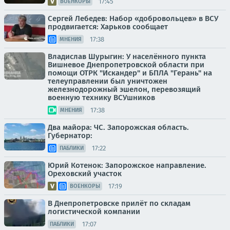
17:45
ВОЕНКОРЫ
Сергей Лебедев: Набор «добровольцев» в ВСУ
продвигается: Харьков сообщает
17:38
МНЕНИЯ
Владислав Шурыгин: У населённого пункта
Вишневое Днепропетровской области при
помощи ОТРК "Искандер" и БПЛА "Герань" на
телеуправлении был уничтожен
железнодорожный эшелон, перевозящий
военную технику ВСУшников
17:38
МНЕНИЯ
Два майора: ЧС. Запорожская область.
Губернатор:
17:22
ПАБЛИКИ
Юрий Котенок: Запорожское направление.
Ореховский участок
17:19
ВОЕНКОРЫ
В Днепропетровске прилёт по складам
логистической компании
17:07
ПАБЛИКИ