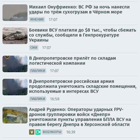
Михаил Онуфриенко: ВС РФ за ночь нанесли
удары по трём сухогрузам в Чёрном море
17:07
МНЕНИЯ
Боевики ВСУ платили до $8 тыс., чтобы сбежать
со службы, сообщили в Генпрокуратуре
Украины
17:07
СМИ
В Днепропетровске прилёт по складам
логистической компании
17:07
ПАБЛИКИ
В Днепропетровске российская армия
продолжила уничтожать складские помещения,
используемые в интересах ВСУ
16:58
ПАБЛИКИ
Андрей Руденко: Операторы ударных FPV-
дронов группировки войск «Днепр»
уничтожили пункты управления БПЛА ВСУ на
правом берегу Днепра в Херсонской области
16:39
ВОЕНКОРЫ