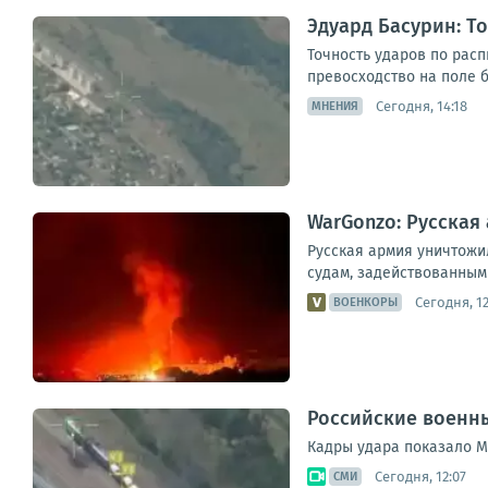
Эдуард Басурин: Т
Точность ударов по рас
превосходство на поле б
Сегодня, 14:18
МНЕНИЯ
WarGonzo: Русская
Русская армия уничтожи
судам, задействованным 
Сегодня, 12
ВОЕНКОРЫ
Российские военны
Кадры удара показало М
Сегодня, 12:07
СМИ