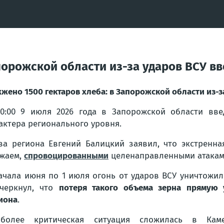
порожской области из-за ударов ВСУ в
жено 1500 гектаров хлеба: в Запорожской области из-з
0:00 9 июля 2026 года в Запорожской области вве
актера регионального уровня.
ва региона Евгений Балицкий заявил, что экстренн
жаем,
спровоцированными
целенаправленными атаками
ачала июня по 1 июля огонь от ударов ВСУ уничтожи
черкнул, что
потеря такого объема зерна прямую 
иона
.
иболее критическая ситуация сложилась в Камен