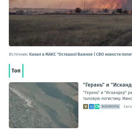
Источник:
Канал в МАКС "Осташко! Важное | СВО новости поли
Топ
"Герань" и "Искан
"Герань" и "Искандер" 
тыловую логистику. Мин
Сего
ВОЕНКОРЫ