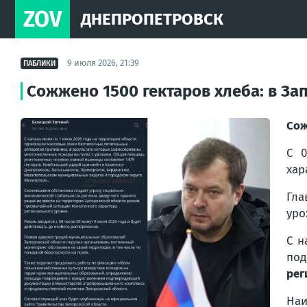
ZOV
ДНЕПРОПЕТРОВСК
9 июля 2026, 21:39
ПАБЛИКИ
Сожжено 1500 гектаров хлеба: в За
Сож
С 0
хар
Гла
уро
С н
под
рег
На