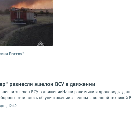
тика Россия"
дер" разнесли эшелон ВСУ в движении
разнесли эшелон ВСУ в движенииНаши ракетчики и дроноводы-дал
обороны отчиталось об уничтожении эшелона с военной техникой В
дня, 12:49