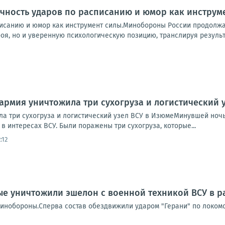
очность ударов по расписанию и юмор как инструм
писанию и юмор как инструмент силы.Минобороны России продолжа
оя, но и уверенную психологическую позицию, транслируя результа
 армия уничтожила три сухогруза и логистический 
ла три сухогруза и логистический узел ВСУ в ИзюмеМинувшей ноч
в интересах ВСУ. Были поражены три сухогруза, которые...
:12
е уничтожили эшелон с военной техникой ВСУ в 
инобороны.Сперва состав обездвижили ударом "Герани" по локомот