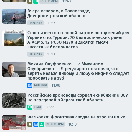
11:43
ВОЕНКОРЫ
Вчера вечером, в Павлограде,
Днепропетровской области
11:37
ПАБЛИКИ
Стало известно о новой партии вооружений для
Украины из Турции: 70 баллистических ракет
ATACMS, 12 РСЗО M270 и десятки тысяч
кассетных боеприпасов
11:13
ПАБЛИКИ
Михаил Онуфриенко: … с Михаилом
Онуфриенко …. Я регулярно повторяю, что
верить нельзя никому и любую инф-ию следует
пробовать на зуб
11:08
МНЕНИЯ
Российские дроноводы сорвали снабжение ВСУ
на передовой в Херсонской области
10:44
СМИ
WarGonzo: Фронтовая сводка на утро 09.08.26
10:10
ВОЕНКОРЫ