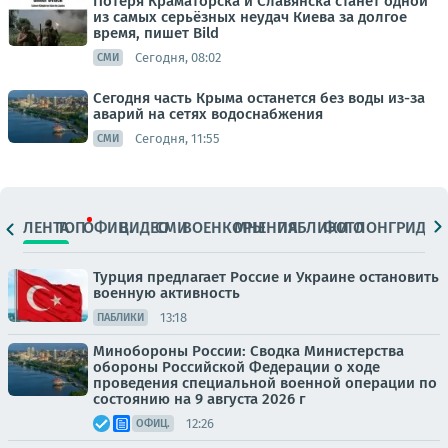
Потеря Краматорска и Славянска станет одной
из самых серьёзных неудач Киева за долгое
время, пишет Bild
Сегодня, 08:02
СМИ
Сегодня часть Крыма останется без воды из-за
аварий на сетях водоснабжения
Сегодня, 11:55
СМИ
ЛЕНТА
ТОП
ОФИЦ.
ВИДЕО
СМИ
ВОЕНКОРЫ
МНЕНИЯ
ПАБЛИКИ
ФОТО
ЛОНГРИДЫ
Турция предлагает Россие и Украине остановить
военную активность
13:18
ПАБЛИКИ
Минобороны России: Сводка Министерства
обороны Российской Федерации о ходе
проведения специальной военной операции по
состоянию на 9 августа 2026 г
12:26
ОФИЦ.