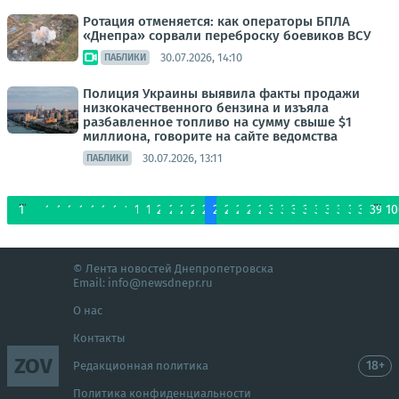
Ротация отменяется: как операторы БПЛА
«Днепра» сорвали переброску боевиков ВСУ
30.07.2026, 14:10
ПАБЛИКИ
Полиция Украины выявила факты продажи
низкокачественного бензина и изъяла
разбавленное топливо на сумму свыше $1
миллиона, говорите на сайте ведомства
30.07.2026, 13:11
ПАБЛИКИ
...
...
1
9
10
11
12
13
14
15
16
17
18
19
20
21
22
23
24
25
26
27
28
29
30
31
32
33
34
35
36
37
38
39
10
© Лента новостей Днепропетровска
Email:
info@newsdnepr.ru
О нас
Контакты
ZOV
18+
Редакционная политика
Политика конфиденциальности