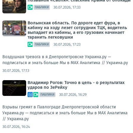
Позывной «Сабля»: спасение Крыма от блокады
30.07.2026, 17:33
ПАБЛИКИ
Волынская область. По дороге едет фура, в
кабину на ходу лезет сотрудник ТЦК, водитель
выпадает из кабины, а его грузовик начинает
таранить легковушки
30.07.2026, 17:23
ПАБЛИКИ
Воздушная тревога в я Днепропетровске Украина.ру —
подписаться и знать больше Мы в MAX Аналитика //
Украина.ру
30.07.2026, 17:13
Владимир Рогов: Точно в цель - о результатах
ударов по ЗеРейху
30.07.2026, 16:29
ПАБЛИКИ
Взрывы гремят в Павлограде Днепропетровской области
Украина.ру — подписаться и знать больше Мы в MAX Аналитика
//
Украина.ру
30.07.2026, 16:24