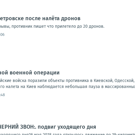
етровске после налёта дронов
ывы, противник пишет что прилетело до 20 дронов.
:06
ной военной операции
ийские войска поразили объекты противника в Киевской, Одесской
го налета на Киев наблюдается небольшая пауза в массированных.
:48
ЧЕРНИЙ ЗВОН:. подвиг уходящего дня
ходящего дня16 мая 2018 года открылось движение по 19-километ