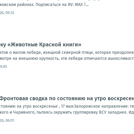
овском районах. Подписаться на RV: MAX |...
26, 09:33
ку «Животные Красной книги»
ктов о малом лебеде, изящной северной птице, которая преодолев
мотря на внешнюю хрупкость, эти лебеди отличаются выносливость
09:05
Фронтовая сводка по состоянию на утро воскресенье
тоянию на утро воскресенье , 17 мая:Запорожское направление: т
ого и Чаривного, пытаясь окружить группировку ВСУ западнее. Иду
26, 06:01