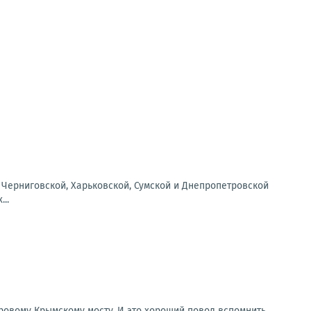
, Черниговской, Харьковской, Сумской и Днепропетровской
..
ровому Крымскому мосту. И это хороший повод вспомнить