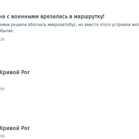
а с военными врезалась в маршрутку!
ики решили обогнать микроавтобус, но вместо этого устроили жёс
обытие.
:30
Кривой Рог
:09
Кривой Рог
:09