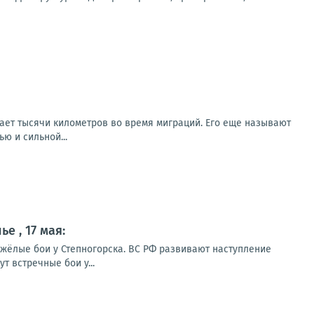
ает тысячи километров во время миграций. Его еще называют
ю и сильной...
 , 17 мая:
яжёлые бои у Степногорска. ВС РФ развивают наступление
т встречные бои у...