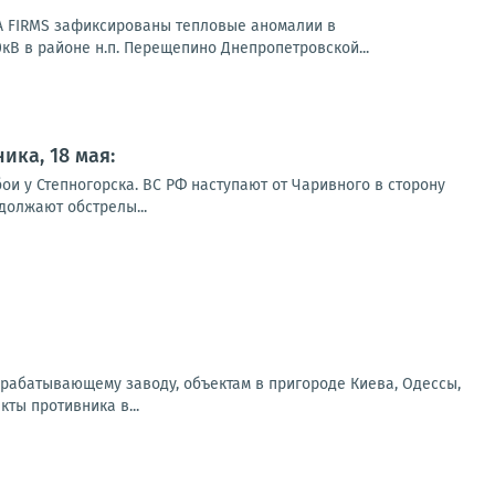
A FIRMS зафиксированы тепловые аномалии в
В в районе н.п. Перещепино Днепропетровской...
ика, 18 мая:
ои у Степногорска. ВС РФ наступают от Чаривного в сторону
должают обстрелы...
ерабатывающему заводу, объектам в пригороде Киева, Одессы,
ты противника в...