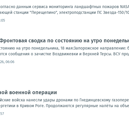
Согласно данным сервиса мониторинга ландшафтных пожаров NAS
ющей станции "Перещепино", электроподстанции ПС Звезда-150/10к
8:05
Фронтовая сводка по состоянию на утро понедельн
тоянию на утро понедельника, 18 мая:Запорожское направление: б
ются сообщения о зачистке Воздвижевки и Верхней Терсы. ВСУ про
26, 06:06
ной военной операции
сийские войска нанесли удары дронами по Гнединцевскому газопер
ргетики в Кривом Роге. Продолжаются регулярные налёты на объек
:57