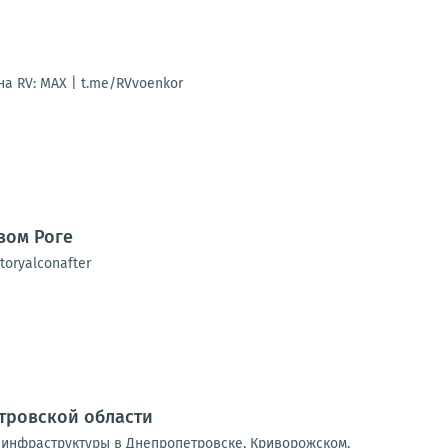
а RV: MAX | t.me/RVvoenkor
вом Роге
oryalconafter
тровской области
 инфраструктуры в Днепропетровске, Криворожском,