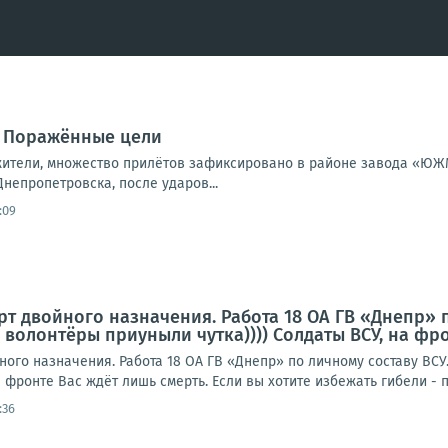
. Поражённые цели
ители, множество прилётов зафиксировано в районе завода «ЮЖМ
непропетровска, после ударов...
:09
орт двойного назначения. Работа 18 ОА ГВ «Днепр» п
волонтёры приуныли чутка)))) Солдаты ВСУ, на фрон
йного назначения. Работа 18 ОА ГВ «Днепр» по личному составу ВСУ
а фронте Вас ждёт лишь смерть. Если вы хотите избежать гибели - п
:36