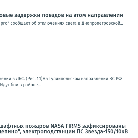
совые задержки поездов на этом направлении
рго" сообщает об отключениях света в Днепропетровской...
ний в ЛБС. (Рис. 1.1)На Гуляйпольском направлении ВС РФ
дут бои в районе...
ндшафтных пожаров NASA FIRMS зафиксированы
пино", электроподстанции ПС Звезда-150/10кВ