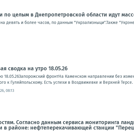
и по целым в Днепропетровской области идут мас
а девять и более часов, по данным "Укрзализныци".Также "Укрэне
я сводка на утро 18.05.26
о 18.05.26Запорожский фронтНа Каменском направлении без измене
го к Гуляйпольскому. Есть успехи в Воздвижевке и Верхней Терсе. И
26, 08:13
остям. Согласно данным сервиса мониторинга ла
 в районе: нефтеперекачивающей станции "Переще