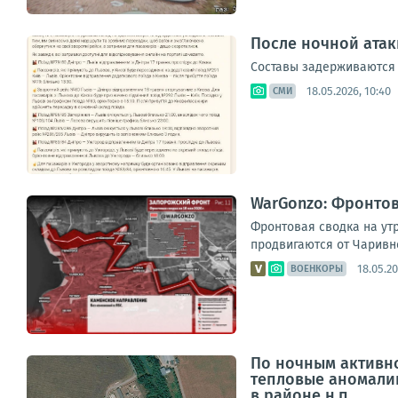
После ночной атак
Составы задерживаются н
18.05.2026, 10:40
СМИ
WarGonzo: Фронтова
Фронтовая сводка на утр
продвигаются от Чаривно
18.05.20
ВОЕНКОРЫ
По ночным активн
тепловые аномалии
в районе н.п....