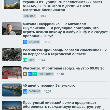
Украины из Турции: 70 баллистических ракет
ATACMS, 12 РСЗО M270 и десятки тысяч
кассетных боеприпасов
11:13
ПАБЛИКИ
Михаил Онуфриенко: … с Михаилом
Онуфриенко …. Я регулярно повторяю, что
верить нельзя никому и любую инф-ию следует
пробовать на зуб
11:08
МНЕНИЯ
Российские дроноводы сорвали снабжение ВСУ
на передовой в Херсонской области
10:44
СМИ
WarGonzo: Фронтовая сводка на утро 09.08.26
10:10
ВОЕНКОРЫ
40 дней операции Зеленского
10:07
ПАБЛИКИ
Преступный киевский режим продолжает
обстреливать гражданскую инфраструктуру