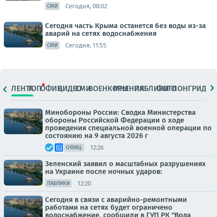
Сегодня, 08:02
СМИ
Сегодня часть Крыма останется без воды из-за
аварий на сетях водоснабжения
Сегодня, 11:55
СМИ
ЛЕНТА
ТОП
ОФИЦ.
ВИДЕО
СМИ
ВОЕНКОРЫ
МНЕНИЯ
ПАБЛИКИ
ФОТО
ЛОНГРИДЫ
Минобороны России: Сводка Министерства
обороны Российской Федерации о ходе
проведения специальной военной операции по
состоянию на 9 августа 2026 г
12:26
ОФИЦ.
Зеленский заявил о масштабных разрушениях
на Украине после ночных ударов:
12:20
ПАБЛИКИ
Сегодня в связи с аварийно-ремонтными
работами на сетях будет ограничено
водоснабжение, сообщили в ГУП РК "Вода