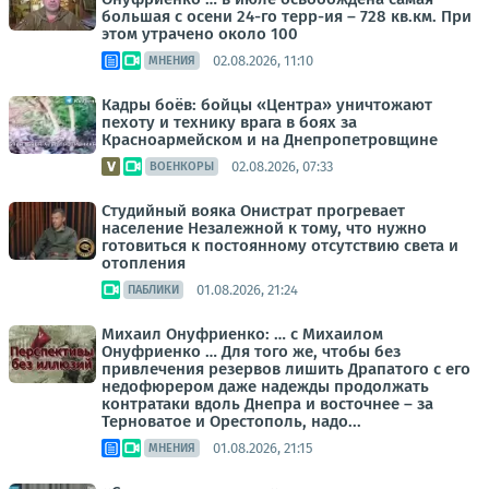
большая с осени 24-го терр-ия – 728 кв.км. При
этом утрачено около 100
02.08.2026, 11:10
МНЕНИЯ
Кадры боёв: бойцы «Центра» уничтожают
пехоту и технику врага в боях за
Красноармейском и на Днепропетровщине
02.08.2026, 07:33
ВОЕНКОРЫ
Студийный вояка Онистрат прогревает
население Незалежной к тому, что нужно
готовиться к постоянному отсутствию света и
отопления
01.08.2026, 21:24
ПАБЛИКИ
Михаил Онуфриенко: … с Михаилом
Онуфриенко … Для того же, чтобы без
привлечения резервов лишить Драпатого с его
недофюрером даже надежды продолжать
контратаки вдоль Днепра и восточнее – за
Терноватое и Орестополь, надо...
01.08.2026, 21:15
МНЕНИЯ