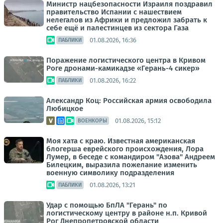
Министр нацбезопасности Израиля поздравил
правительство Испании с нашествием
нелегалов из Африки и предложил забрать к
себе ещё и палестинцев из сектора Газа
01.08.2026, 16:36
ПАБЛИКИ
Поражение логистического центра в Кривом
Роге дронами-камикадзе «Герань-4 сикер»
01.08.2026, 16:22
ПАБЛИКИ
Александр Коц: Российская армия освободила
Любицкое
01.08.2026, 15:12
ВОЕНКОРЫ
Моя хата с краю. Известная американская
блогерша еврейского происхождения, Лора
Лумер, в беседе с командиром "Азова" Андреем
Билецким, выразила пожелание изменить
военную символику подразделения
01.08.2026, 13:21
ПАБЛИКИ
Удар с помощью БпЛА "Герань" по
логистическому центру в районе н.п. Кривой
Рог Днепропетровской области