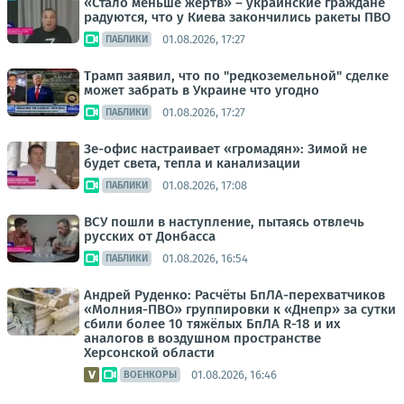
«Стало меньше жертв» – украинские граждане
радуются, что у Киева закончились ракеты ПВО
01.08.2026, 17:27
ПАБЛИКИ
Трамп заявил, что по "редкоземельной" сделке
может забрать в Украине что угодно
01.08.2026, 17:27
ПАБЛИКИ
Зе-офис настраивает «громадян»: Зимой не
будет света, тепла и канализации
01.08.2026, 17:08
ПАБЛИКИ
ВСУ пошли в наступление, пытаясь отвлечь
русских от Донбасса
01.08.2026, 16:54
ПАБЛИКИ
Андрей Руденко: Расчёты БпЛА-перехватчиков
«Молния-ПВО» группировки к «Днепр» за сутки
сбили более 10 тяжёлых БпЛА R-18 и их
аналогов в воздушном пространстве
Херсонской области
01.08.2026, 16:46
ВОЕНКОРЫ