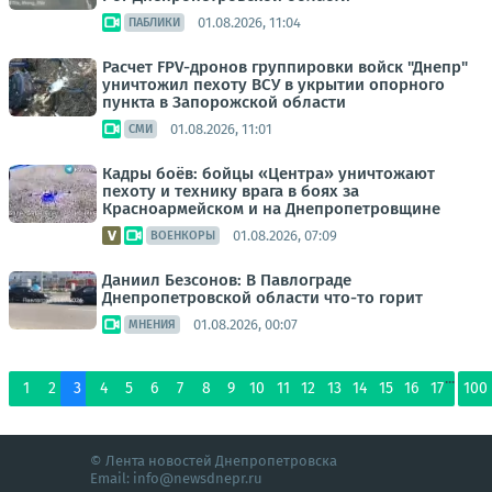
01.08.2026, 11:04
ПАБЛИКИ
Расчет FPV-дронов группировки войск "Днепр"
уничтожил пехоту ВСУ в укрытии опорного
пункта в Запорожской области
01.08.2026, 11:01
СМИ
Кадры боёв: бойцы «Центра» уничтожают
пехоту и технику врага в боях за
Красноармейском и на Днепропетровщине
01.08.2026, 07:09
ВОЕНКОРЫ
Даниил Безсонов: В Павлограде
Днепропетровской области что-то горит
01.08.2026, 00:07
МНЕНИЯ
...
1
2
3
4
5
6
7
8
9
10
11
12
13
14
15
16
17
100
© Лента новостей Днепропетровска
Email:
info@newsdnepr.ru