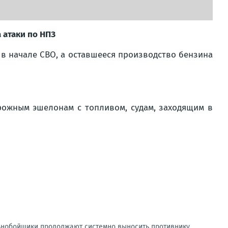
а атаки по НПЗ
 в начале СВО, а оставшееся производство бензина
рожным эшелонам с топливом, судам, заходящим в
ьнобойщики продолжают системно выносить противнику