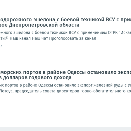
дорожного эшелона с боевой техникой ВСУ с прим
вое Днепропетровской области
ного эшелона с боевой техникой ВСУ с применением ОТРК "Исканд
ти.© Наш канал Наш чат Проголосовать за канал
47
морских портов в районе Одессы остановило экспо
в долларов годового дохода
их портов в районе Одессы остановило экспорт железной руды с У
Лотоус, председатель совета директоров горно-обогатительного ко