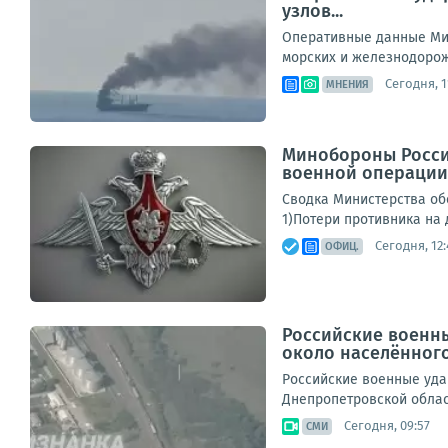
узлов...
Оперативные данные Мин
морских и железнодорож
Сегодня, 1
МНЕНИЯ
Минобороны Росси
военной операции с
Сводка Министерства обо
1)Потери противника на
Сегодня, 12:
ОФИЦ.
Российские военны
около населённого
Российские военные уда
Днепропетровской облас
Сегодня, 09:57
СМИ