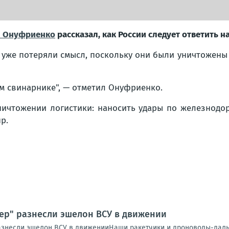
 Онуфриенко
рассказал, как России следует ответить н
 уже потеряли смысл, поскольку они были уничтожены
м свинарнике", — отметил Онуфриенко.
уничтожении логистики: наносить удары по железнодо
р.
дер" разнесли эшелон ВСУ в движении
разнесли эшелон ВСУ в движенииНаши ракетчики и дроноводы-дал