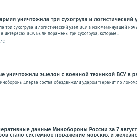
 армия уничтожила три сухогруза и логистический 
ла три сухогруза и логистический узел ВСУ в ИзюмеМинувшей ноч
в интересах ВСУ. Были поражены три сухогруза, которые...
:12
е уничтожили эшелон с военной техникой ВСУ в 
инобороны.Сперва состав обездвижили ударом "Герани" по локомот
перативные данные Минобороны России за 7 август
ров стало системное поражение морских и железн