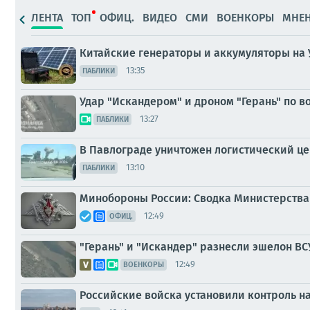
ЛЕНТА
ТОП
ОФИЦ.
ВИДЕО
СМИ
ВОЕНКОРЫ
МНЕ
Китайские генераторы и аккумуляторы на 
13:35
ПАБЛИКИ
Удар "Искандером" и дроном "Герань" по в
13:27
ПАБЛИКИ
В Павлограде уничтожен логистический це
13:10
ПАБЛИКИ
Минобороны России: Сводка Министерства 
12:49
ОФИЦ.
"Герань" и "Искандер" разнесли эшелон В
12:49
ВОЕНКОРЫ
Российские войска установили контроль н