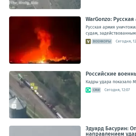
WarGonzo: Русская
Русская армия уничтожи
судам, задействованным 
Сегодня, 12
ВОЕНКОРЫ
Российские военны
Кадры удара показало М
Сегодня, 12:07
СМИ
Эдуард Басурин: О
направлением уда